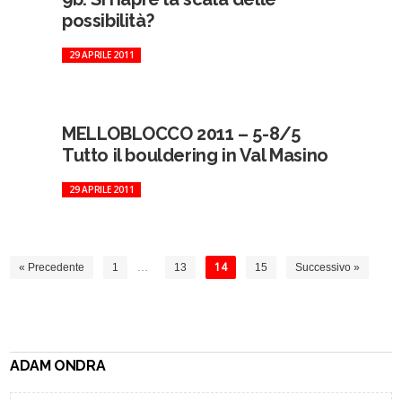
possibilità?
29 APRILE 2011
MELLOBLOCCO 2011 – 5-8/5
Tutto il bouldering in Val Masino
29 APRILE 2011
« Precedente
1
…
13
14
15
Successivo »
ADAM ONDRA