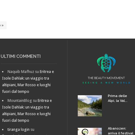
 »
ULTIMI COMMENTI
Naquib Mafhuz
su
Eritrea e
Isole Dahlak: un viaggio tra
altipiani, Mar Rosso e luoghi
fuori dal tempo
Prima delle
MountainBlog
su
Eritrea e
Alpi, la Val...
Isole Dahlak: un viaggio tra
altipiani, Mar Rosso e luoghi
fuori dal tempo
Abanozen:
tiranga login
su
arriva il festival