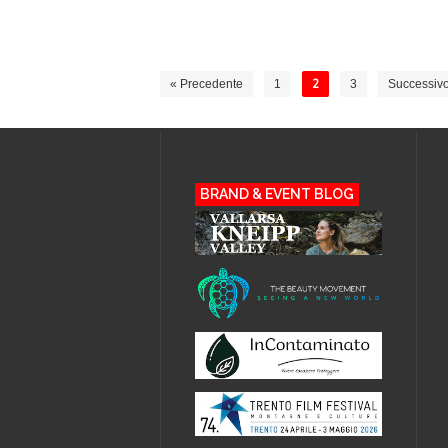
« Precedente
1
2
3
Successivo
BRAND & EVENT BLOG