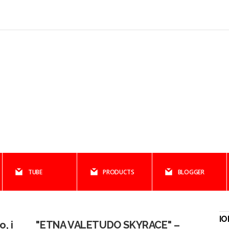
TUBE
PRODUCTS
BLOGGER
IO
, i
"ETNA VALETUDO SKYRACE" –