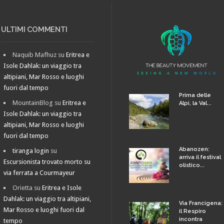
ULTIMI COMMENTI
Naquib Mafhuz
su
Eritrea e
Isole Dahlak: un viaggio tra
altipiani, Mar Rosso e luoghi
fuori dal tempo
Prima delle
MountainBlog
su
Eritrea e
Alpi, la Val...
Isole Dahlak: un viaggio tra
altipiani, Mar Rosso e luoghi
fuori dal tempo
Abanozen:
tiranga login
su
arriva il festival
Escursionista trovato morto su
olistico...
via ferrata a Courmayeur
Orietta
su
Eritrea e Isole
Dahlak: un viaggio tra altipiani,
Via Francigena:
Mar Rosso e luoghi fuori dal
il Respiro
incontra
tempo