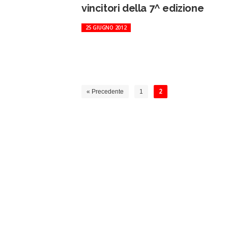
vincitori della 7^ edizione
25 GIUGNO 2012
« Precedente
1
2