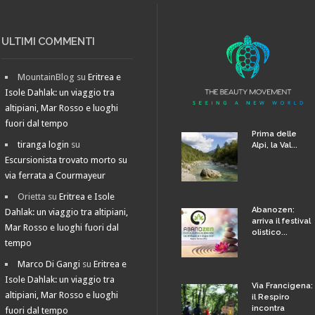
ULTIMI COMMENTI
MountainBlog
su
Eritrea e
Isole Dahlak: un viaggio tra
altipiani, Mar Rosso e luoghi
fuori dal tempo
Prima delle
tiranga login
su
Alpi, la Val...
Escursionista trovato morto su
via ferrata a Courmayeur
Orietta
su
Eritrea e Isole
Abanozen:
Dahlak: un viaggio tra altipiani,
arriva il festival
Mar Rosso e luoghi fuori dal
olistico...
tempo
Marco Di Gangi
su
Eritrea e
Isole Dahlak: un viaggio tra
Via Francigena:
altipiani, Mar Rosso e luoghi
il Respiro
incontra
fuori dal tempo