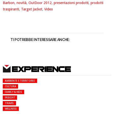
Barbon
,
novità
,
OutDoor 2012
,
presentazioni prodotti
,
prodotti
traspiranti
,
Target Jacket
,
Video
TI POTREBBE INTERESSARE ANCHE:
EXPERIENCE
AMBIENTE E TERRITORIO
CULTURA
FAMILY & KIDS
INSIGHT
TRAVEL
WELLNESS