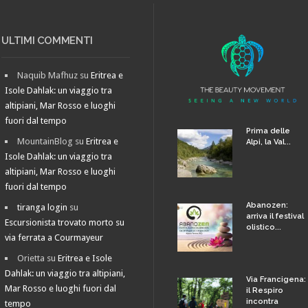
ULTIMI COMMENTI
Naquib Mafhuz
su
Eritrea e
Isole Dahlak: un viaggio tra
altipiani, Mar Rosso e luoghi
fuori dal tempo
Prima delle
MountainBlog
su
Eritrea e
Alpi, la Val...
Isole Dahlak: un viaggio tra
altipiani, Mar Rosso e luoghi
fuori dal tempo
Abanozen:
tiranga login
su
arriva il festival
Escursionista trovato morto su
olistico...
via ferrata a Courmayeur
Orietta
su
Eritrea e Isole
Dahlak: un viaggio tra altipiani,
Via Francigena:
Mar Rosso e luoghi fuori dal
il Respiro
incontra
tempo