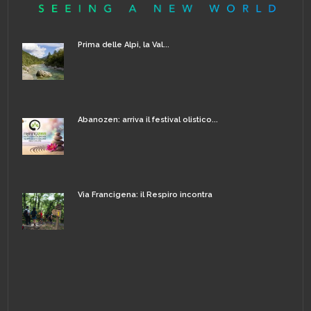
Prima delle Alpi, la Val...
Abanozen: arriva il festival olistico...
Via Francigena: il Respiro incontra