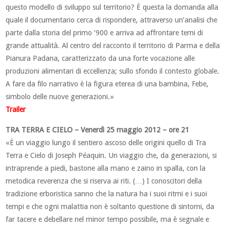
questo modello di sviluppo sul territorio? È questa la domanda alla
quale il documentario cerca di rispondere, attraverso un’analisi che
parte dalla storia del primo ‘900 e arriva ad affrontare temi di
grande attualità. Al centro del racconto il territorio di Parma e della
Pianura Padana, caratterizzato da una forte vocazione alle
produzioni alimentari di eccellenza; sullo sfondo il contesto globale.
A fare da filo narrativo è la figura eterea di una bambina, Febe,
simbolo delle nuove generazioni.»
Trailer
TRA TERRA E CIELO – Venerdì 25 maggio 2012 – ore 21
«È un viaggio lungo il sentiero ascoso delle origini quello di Tra
Terra e Cielo di Joseph Péaquin. Un viaggio che, da generazioni, si
intraprende a piedi, bastone alla mano e zaino in spalla, con la
metodica reverenza che si riserva ai riti. (…) I conoscitori della
tradizione erboristica sanno che la natura ha i suoi ritmi e i suoi
tempi e che ogni malattia non è soltanto questione di sintomi, da
far tacere e debellare nel minor tempo possibile, ma è segnale e