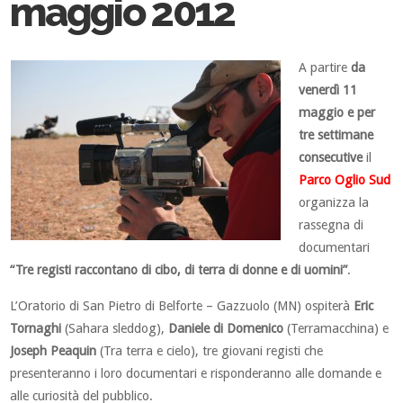
maggio 2012
A partire
da
venerdì 11
maggio e per
tre settimane
consecutive
il
Parco Oglio Sud
organizza la
rassegna di
documentari
“Tre registi raccontano di cibo, di terra di donne e di uomini”
.
L’Oratorio di San Pietro di Belforte – Gazzuolo (MN) ospiterà
Eric
Tornaghi
(Sahara sleddog),
Daniele di Domenico
(Terramacchina) e
Joseph Peaquin
(Tra terra e cielo), tre giovani registi che
presenteranno i loro documentari e risponderanno alle domande e
alle curiosità del pubblico.