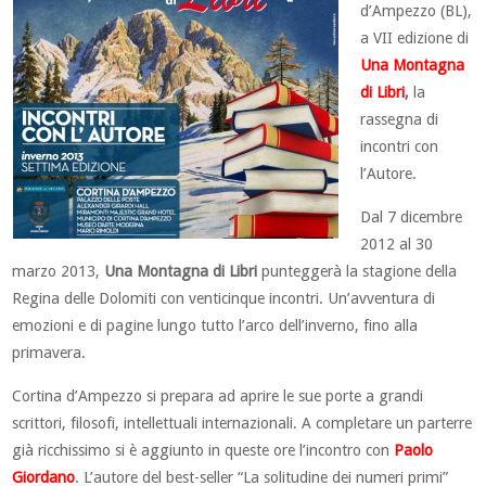
d’Ampezzo (BL),
a VII edizione di
Una Montagna
di Libri
,
la
rassegna di
incontri con
l’Autore.
Dal 7 dicembre
2012 al 30
marzo 2013,
Una Montagna di Libri
punteggerà la stagione della
Regina delle Dolomiti con venticinque incontri. Un’avventura di
emozioni e di pagine lungo tutto l’arco dell’inverno, fino alla
primavera.
Cortina d’Ampezzo si prepara ad aprire le sue porte a grandi
scrittori, filosofi, intellettuali internazionali. A completare un parterre
già ricchissimo si è aggiunto in queste ore l’incontro con
Paolo
Giordano
. L’autore del best-seller “La solitudine dei numeri primi”