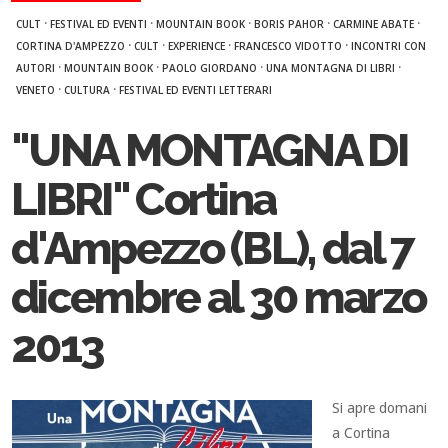
·
·
·
·
·
CULT
FESTIVAL ED EVENTI
MOUNTAIN BOOK
BORIS PAHOR
CARMINE ABATE
·
·
·
·
CORTINA D'AMPEZZO
CULT
EXPERIENCE
FRANCESCO VIDOTTO
INCONTRI CON
·
·
·
·
AUTORI
MOUNTAIN BOOK
PAOLO GIORDANO
UNA MONTAGNA DI LIBRI
·
·
VENETO
CULTURA
FESTIVAL ED EVENTI LETTERARI
"UNA MONTAGNA DI
LIBRI" Cortina
d'Ampezzo (BL), dal 7
dicembre al 30 marzo
2013
Si apre domani
a Cortina