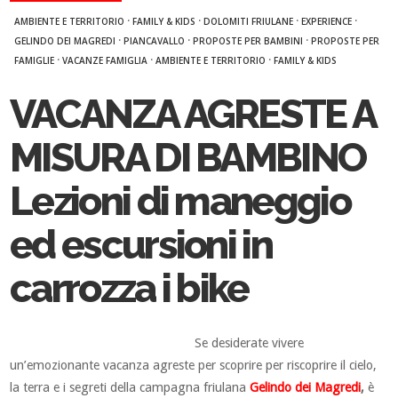
·
·
·
·
AMBIENTE E TERRITORIO
FAMILY & KIDS
DOLOMITI FRIULANE
EXPERIENCE
·
·
·
GELINDO DEI MAGREDI
PIANCAVALLO
PROPOSTE PER BAMBINI
PROPOSTE PER
·
·
·
FAMIGLIE
VACANZE FAMIGLIA
AMBIENTE E TERRITORIO
FAMILY & KIDS
VACANZA AGRESTE A
MISURA DI BAMBINO
Lezioni di maneggio
ed escursioni in
carrozza i bike
Se desiderate vivere
un’emozionante vacanza agreste per scoprire per riscoprire il cielo,
la terra e i segreti della campagna friulana
Gelindo dei Magredi
,
è