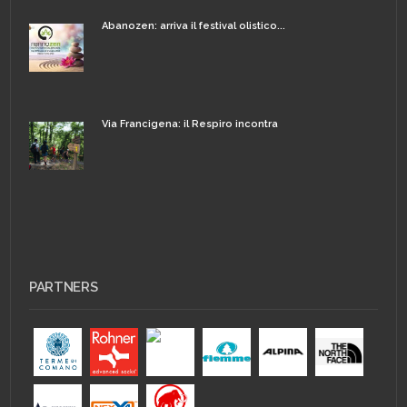
Abanozen: arriva il festival olistico...
Via Francigena: il Respiro incontra
PARTNERS