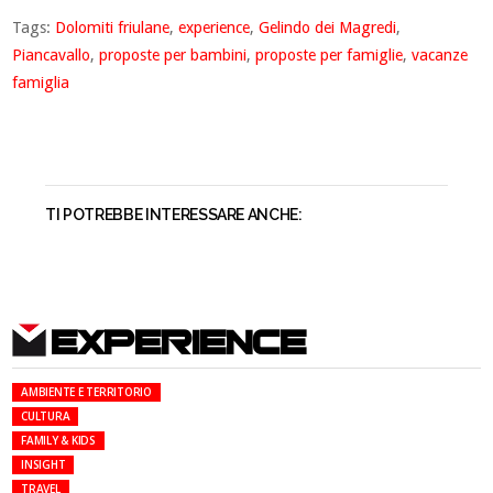
Tags:
Dolomiti friulane
,
experience
,
Gelindo dei Magredi
,
Piancavallo
,
proposte per bambini
,
proposte per famiglie
,
vacanze
famiglia
TI POTREBBE INTERESSARE ANCHE:
EXPERIENCE
AMBIENTE E TERRITORIO
CULTURA
FAMILY & KIDS
INSIGHT
TRAVEL