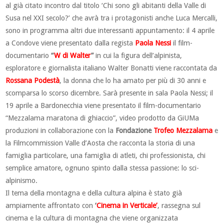
al già citato incontro dal titolo ‘Chi sono gli abitanti della Valle di
Susa nel XXI secolo?’ che avrà tra i protagonisti anche Luca Mercalli,
sono in programma altri due interessanti appuntamento: il 4 aprile
a Condove viene presentato dalla regista
Paola Nessi
il film-
documentario
“
W di Walter
”
in cui la figura dell’alpinista,
esploratore e giornalista italiano Walter Bonatti viene raccontata da
Rossana Podestà
, la donna che lo ha amato per più di 30 anni e
scomparsa lo scorso dicembre. Sarà presente in sala Paola Nessi; il
19 aprile a Bardonecchia viene presentato il film-documentario
“Mezzalama maratona di ghiaccio”, video prodotto da GiUMa
produzioni in collaborazione con la
Fondazione
Trofeo Mezzalama
e
la Filmcommission Valle d’Aosta che racconta la storia di una
famiglia particolare, una famiglia di atleti, chi professionista, chi
semplice amatore, ognuno spinto dalla stessa passione: lo sci-
alpinismo.
Il tema della montagna e della cultura alpina è stato già
ampiamente affrontato con
‘
Cinema in Verticale’
, rassegna sul
cinema e la cultura di montagna che viene organizzata