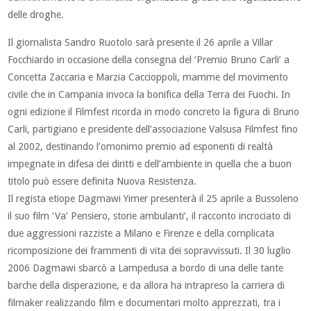
delle droghe.
Il giornalista Sandro Ruotolo sarà presente il 26 aprile a Villar
Focchiardo in occasione della consegna del ‘Premio Bruno Carli’ a
Concetta Zaccaria e Marzia Caccioppoli, mamme del movimento
civile che in Campania invoca la bonifica della Terra dei Fuochi. In
ogni edizione il Filmfest ricorda in modo concreto la figura di Bruno
Carli, partigiano e presidente dell’associazione Valsusa Filmfest fino
al 2002, destinando l’omonimo premio ad esponenti di realtà
impegnate in difesa dei diritti e dell’ambiente in quella che a buon
titolo può essere definita Nuova Resistenza.
Il regista etiope Dagmawi Yimer presenterà il 25 aprile a Bussoleno
il suo film ‘Va’ Pensiero, storie ambulanti’, il racconto incrociato di
due aggressioni razziste a Milano e Firenze e della complicata
ricomposizione dei frammenti di vita dei sopravvissuti. Il 30 luglio
2006 Dagmawi sbarcò a Lampedusa a bordo di una delle tante
barche della disperazione, e da allora ha intrapreso la carriera di
filmaker realizzando film e documentari molto apprezzati, tra i