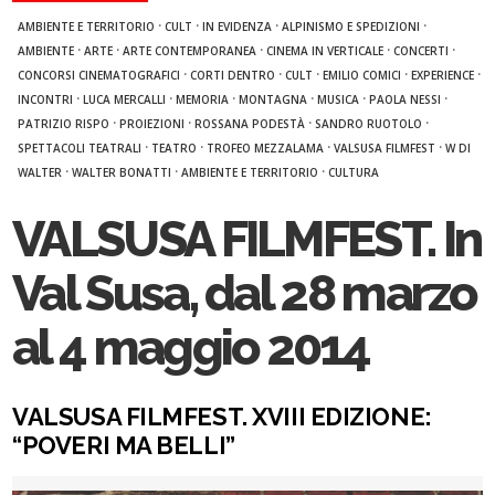
·
·
·
·
AMBIENTE E TERRITORIO
CULT
IN EVIDENZA
ALPINISMO E SPEDIZIONI
·
·
·
·
·
AMBIENTE
ARTE
ARTE CONTEMPORANEA
CINEMA IN VERTICALE
CONCERTI
·
·
·
·
·
CONCORSI CINEMATOGRAFICI
CORTI DENTRO
CULT
EMILIO COMICI
EXPERIENCE
·
·
·
·
·
·
INCONTRI
LUCA MERCALLI
MEMORIA
MONTAGNA
MUSICA
PAOLA NESSI
·
·
·
·
PATRIZIO RISPO
PROIEZIONI
ROSSANA PODESTÀ
SANDRO RUOTOLO
·
·
·
·
SPETTACOLI TEATRALI
TEATRO
TROFEO MEZZALAMA
VALSUSA FILMFEST
W DI
·
·
·
WALTER
WALTER BONATTI
AMBIENTE E TERRITORIO
CULTURA
VALSUSA FILMFEST. In
Val Susa, dal 28 marzo
al 4 maggio 2014
VALSUSA FILMFEST. XVIII EDIZIONE:
“POVERI MA BELLI”