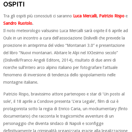
OSPITI
Tra gli ospiti più conosciuti ci saranno
Luca Mercalli
,
Patrizio Rispo
e
Sandro Ruotolo
.
Il noto meteorologo valsusino Luca Mercalli sarà ospite il 6 aprile ad
Oulx in un incontro a cura dell’associazione Dislivelli che prevede la
proiezione in anteprima del video “Montanari 3.0” e presentazione
del libro “Nuovi montanari. Abitare le Alpi nel XXIesimo secolo”
(Dislivelli/Franco Angeli Editore, 2014), risultato di due anni di
ricerche sull’intero arco alpino italiano per fotografare l’attuale
fenomeno di inversione di tendenza dello spopolamento nelle
montagne italiane.
Patrizio Rispo, bravissimo attore partenopeo e star di ‘Un posto al
sole’, il 18 aprile a Condove presenta ‘L’era Legale’, film di cui è
protagonista sotto la regia di Enrico Caria, un mockumentary (finto
documentario) che racconta le tragicomiche avventure di un
personaggio che diventa sindaco di Napoli e sconfigge
definitivamente la criminalità organizzata grazie alla legalizzazione