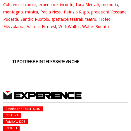
Cult
,
emilio comici
,
experience
,
incontri
,
Luca Mercalli
,
memoria
,
montagna
,
musica
,
Paola Nessi
,
Patrizio Rispo
,
proiezioni
,
Rossana
Podestà
,
Sandro Ruotolo
,
spettacoli teatrali
,
teatro
,
Trofeo
Mezzalama
,
Valsusa Filmfest
,
W di Walter
,
Walter Bonatti
TI POTREBBE INTERESSARE ANCHE:
EXPERIENCE
AMBIENTE E TERRITORIO
CULTURA
FAMILY & KIDS
INSIGHT