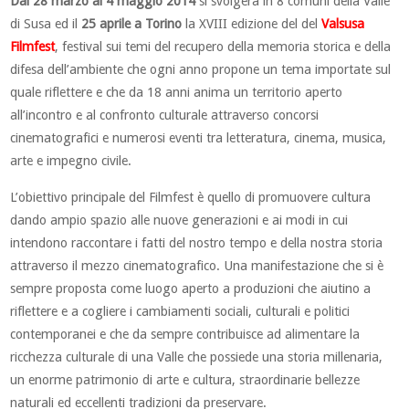
Dal 28 marzo al 4 maggio 2014
si svolgerà in 8 comuni della Valle
di Susa ed il
25 aprile a Torino
la XVIII edizione del del
Valsusa
Filmfest
, festival sui temi del recupero della memoria storica e della
difesa dell’ambiente che ogni anno propone un tema importate sul
quale riflettere e che da 18 anni anima un territorio aperto
all’incontro e al confronto culturale attraverso concorsi
cinematografici e numerosi eventi tra letteratura, cinema, musica,
arte e impegno civile.
L’obiettivo principale del Filmfest è quello di promuovere cultura
dando ampio spazio alle nuove generazioni e ai modi in cui
intendono raccontare i fatti del nostro tempo e della nostra storia
attraverso il mezzo cinematografico. Una manifestazione che si è
sempre proposta come luogo aperto a produzioni che aiutino a
riflettere e a cogliere i cambiamenti sociali, culturali e politici
contemporanei e che da sempre contribuisce ad alimentare la
ricchezza culturale di una Valle che possiede una storia millenaria,
un enorme patrimonio di arte e cultura, straordinarie bellezze
naturali ed eccellenti tradizioni da preservare.