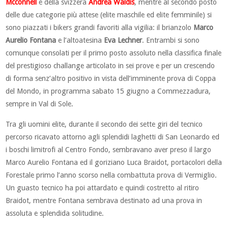
Mcconnell
e della svizzera
Andrea Waldis
, mentre al secondo posto
delle due categorie più attese (elite maschile ed elite femminile) si
sono piazzati i bikers grandi favoriti alla vigilia: il brianzolo
Marco
Aurelio Fontana
e l’altoatesina
Eva Lechner
. Entrambi si sono
comunque consolati per il primo posto assoluto nella classifica finale
del prestigioso challange articolato in sei prove e per un crescendo
di forma senz’altro positivo in vista dell’imminente prova di Coppa
del Mondo, in programma sabato 15 giugno a Commezzadura,
sempre in Val di Sole.
Tra gli uomini elite, durante il secondo dei sette giri del tecnico
percorso ricavato attorno agli splendidi laghetti di San Leonardo ed
i boschi limitrofi al Centro Fondo, sembravano aver preso il largo
Marco Aurelio Fontana ed il goriziano Luca Braidot, portacolori della
Forestale primo l’anno scorso nella combattuta prova di Vermiglio.
Un guasto tecnico ha poi attardato e quindi costretto al ritiro
Braidot, mentre Fontana sembrava destinato ad una prova in
assoluta e splendida solitudine.