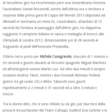
Al terzultimo giro ha incominciato però una straordinaria rimonta
l’australiano Daniel Mcconnell, iscritto dell’ultima ora e vincitore a
sorpresa della prima gara di Coppa del Mondo 2013 disputata ad
Albstadt in Germania un mese fa. L’australiano, attardato di 15
secondi da Fontana al passaggio dell’ultimo giro, ha dapprima
raggiunto il campione italiano in carica e medaglia di bronzo alle
Olimpiadi di Londra 2012, distanziandolo poi di 28 secondi al
traguardo ai piedi dell’innevata Presanella.
Ottimo terzo posto per
Michele Casagrande
, staccato di 1 minuto e
tre secondi e giunto davanti al ritrovato spagnolo Miguel Martinez
ed all’emergente estone Martin Loo. Ad oltre due minuti il sempre
costante Andrea Tiberi, mentre i due Forestali Nicholas Pettinà
(primo tra gli under 23) e Mirko Tabacchi sono giunti
rispettivamente a 2 minuti e 31 secondi ed a oltre 3 minuti e
mezzo.
Tra le donne elite, che si sono sfidate su sei giri, per due terzi della
prova le tre portacolori del Team Colnago Sudtirol Eva Lechner e le