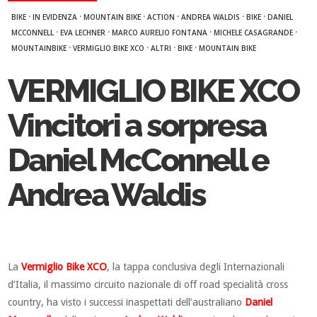
·
·
·
·
·
·
BIKE
IN EVIDENZA
MOUNTAIN BIKE
ACTION
ANDREA WALDIS
BIKE
DANIEL
·
·
·
·
MCCONNELL
EVA LECHNER
MARCO AURELIO FONTANA
MICHELE CASAGRANDE
·
·
·
·
MOUNTAINBIKE
VERMIGLIO BIKE XCO
ALTRI
BIKE
MOUNTAIN BIKE
VERMIGLIO BIKE XCO
Vincitori a sorpresa
Daniel McConnell e
Andrea Waldis
La
Vermiglio Bike XCO
, la tappa conclusiva degli Internazionali
d’Italia, il massimo circuito nazionale di off road specialità cross
country, ha visto i successi inaspettati dell’australiano
Daniel