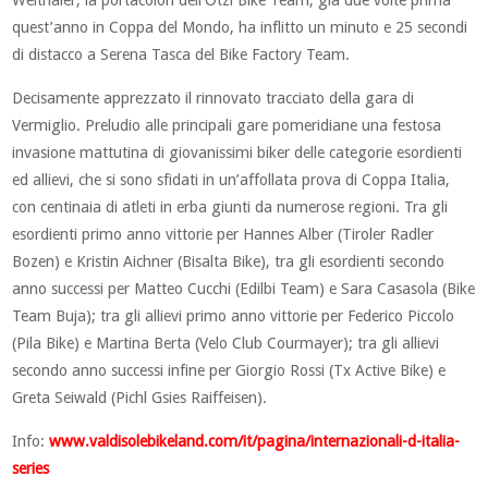
Weithaler; la portacolori dell’Otzi Bike Team, già due volte prima
quest’anno in Coppa del Mondo, ha inflitto un minuto e 25 secondi
di distacco a Serena Tasca del Bike Factory Team.
Decisamente apprezzato il rinnovato tracciato della gara di
Vermiglio. Preludio alle principali gare pomeridiane una festosa
invasione mattutina di giovanissimi biker delle categorie esordienti
ed allievi, che si sono sfidati in un’affollata prova di Coppa Italia,
con centinaia di atleti in erba giunti da numerose regioni. Tra gli
esordienti primo anno vittorie per Hannes Alber (Tiroler Radler
Bozen) e Kristin Aichner (Bisalta Bike), tra gli esordienti secondo
anno successi per Matteo Cucchi (Edilbi Team) e Sara Casasola (Bike
Team Buja); tra gli allievi primo anno vittorie per Federico Piccolo
(Pila Bike) e Martina Berta (Velo Club Courmayer); tra gli allievi
secondo anno successi infine per Giorgio Rossi (Tx Active Bike) e
Greta Seiwald (Pichl Gsies Raiffeisen).
Info:
www.valdisolebikeland.com/it/pagina/internazionali-d-italia-
series