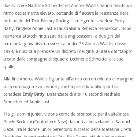
due svizzere Nathalie Schneitter ed Andrea Waldis hanno tenuto un
ritmo decisamente elevato, cercando di fiaccare la resistenza delle
forti atlete del Trek Factory Racing: l’emergente canadese Emily
Batty, l’inglese Annie Last e l’australiana Rebecca Henderson. Dopo
numerosi attacchi rintuzzati dalle anglosassoni, a due giri dal
termine la giovanissima svizzera under 23 Andrea Waldis, classe
1994, è riuscita a prendere un discreto margine, aiutata dal “tappo”
creato dalle compagne di squadra Lechner e Schneitter alle sue
spalle.
Alla fine Andrea Waldis è giunta all’arrivo con un minuto di margine
sulla compagna Eva Lechner, che ha preceduto allo sprint la
canadese
Emily Batty
. Distanziate di altri 10 secondi Nathalie
Schneitter ed Annie Last.
Tra gli uomini junior, vittoria come da pronostico per il valtellinese
Gioele Bertolini (Controltech Nevi) davanti al neozelandese Samuel
Gaze. Tra le donne junior perentorio successo dell’altoatesina Greta