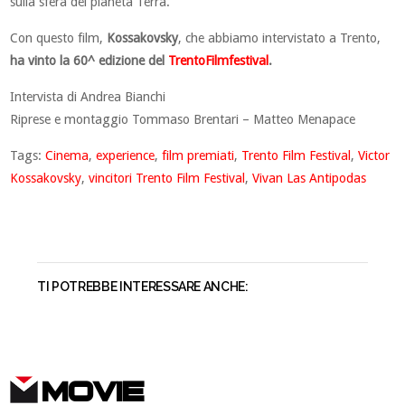
sulla sfera del pianeta Terra.
Con questo film,
Kossakovsky
, che abbiamo intervistato a Trento,
ha vinto la 60^ edizione del
TrentoFilmfestival
.
Intervista di Andrea Bianchi
Riprese e montaggio Tommaso Brentari – Matteo Menapace
Tags:
Cinema
,
experience
,
film premiati
,
Trento Film Festival
,
Victor
Kossakovsky
,
vincitori Trento Film Festival
,
Vivan Las Antipodas
TI POTREBBE INTERESSARE ANCHE:
MOVIE