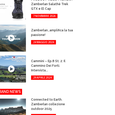
Zamberlan Salathé Trek
GTX e El Cap
7 NOVEMBRE 2024
Zamberlan…amplifica la tua
passione!
24 MAGGIO 2024
Cammini – Ep.8 St. 2: Il
Cammino Dei Forti.
Intervista...
29 APRILE 2024
RAND NEWS
Connected to Earth.
Zamberlan collezione
outdoor 2025