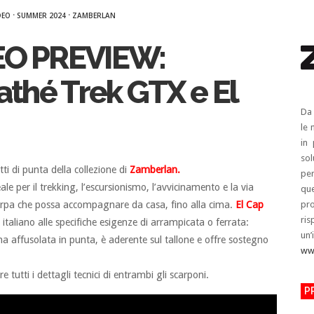
·
·
DEO
SUMMER 2024
ZAMBERLAN
O PREVIEW:
thé Trek GTX e El
Da 
le 
in 
sol
ti di punta della collezione di
Zamberlan.
per
ale per il trekking, l’escursionismo, l’avvicinamento e la via
que
scarpa che possa accompagnare da casa, fino alla cima.
El Cap
pro
ris
italiano alle specifiche esigenze di arrampicata o ferrata:
un
a affusolata in punta, è aderente sul tallone e offre sostegno
ww
 tutti i dettagli tecnici di entrambi gli scarponi.
P