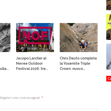
Jacopo Larcher al
Chris Deuto completa
Nevee Outdoor
la Yosemite Triple
lla...
Festival 2026: tre...
Crown: nuovo...
C
bligatori sono contrassegnati
*