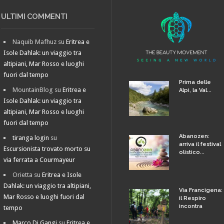
ULTIMI COMMENTI
Naquib Mafhuz
su
Eritrea e
Isole Dahlak: un viaggio tra
altipiani, Mar Rosso e luoghi
fuori dal tempo
Prima delle
MountainBlog
su
Eritrea e
Alpi, la Val...
Isole Dahlak: un viaggio tra
altipiani, Mar Rosso e luoghi
fuori dal tempo
Abanozen:
tiranga login
su
arriva il festival
Escursionista trovato morto su
olistico...
via ferrata a Courmayeur
Orietta
su
Eritrea e Isole
Dahlak: un viaggio tra altipiani,
Via Francigena:
Mar Rosso e luoghi fuori dal
il Respiro
incontra
tempo
Marco Di Gangi
su
Eritrea e