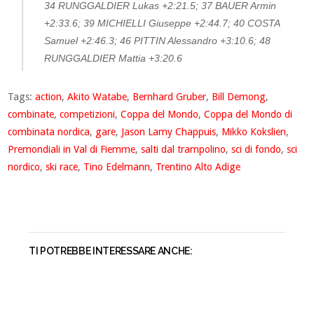
34 RUNGGALDIER Lukas +2:21.5; 37 BAUER Armin
+2:33.6; 39 MICHIELLI Giuseppe +2:44.7; 40 COSTA
Samuel +2:46.3; 46 PITTIN Alessandro +3:10.6; 48
RUNGGALDIER Mattia +3:20.6
Tags:
action
,
Akito Watabe
,
Bernhard Gruber
,
Bill Demong
,
combinate
,
competizioni
,
Coppa del Mondo
,
Coppa del Mondo di
combinata nordica
,
gare
,
Jason Lamy Chappuis
,
Mikko Kokslien
,
Premondiali in Val di Fiemme
,
salti dal trampolino
,
sci di fondo
,
sci
nordico
,
ski race
,
Tino Edelmann
,
Trentino Alto Adige
TI POTREBBE INTERESSARE ANCHE: