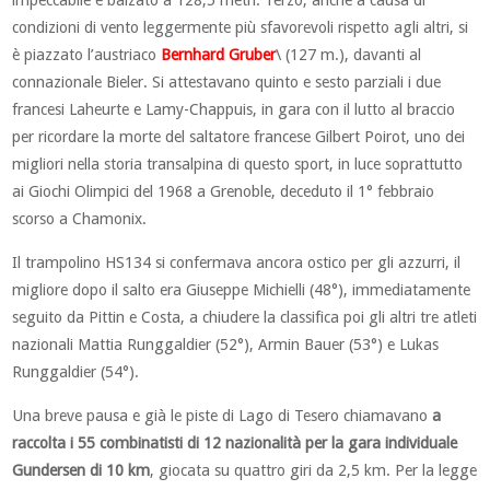
impeccabile e balzato a 128,5 metri. Terzo, anche a causa di
condizioni di vento leggermente più sfavorevoli rispetto agli altri, si
è piazzato l’austriaco
Bernhard Gruber
\ (127 m.), davanti al
connazionale Bieler. Si attestavano quinto e sesto parziali i due
francesi Laheurte e Lamy-Chappuis, in gara con il lutto al braccio
per ricordare la morte del saltatore francese Gilbert Poirot, uno dei
migliori nella storia transalpina di questo sport, in luce soprattutto
ai Giochi Olimpici del 1968 a Grenoble, deceduto il 1° febbraio
scorso a Chamonix.
Il trampolino HS134 si confermava ancora ostico per gli azzurri, il
migliore dopo il salto era Giuseppe Michielli (48°), immediatamente
seguito da Pittin e Costa, a chiudere la classifica poi gli altri tre atleti
nazionali Mattia Runggaldier (52°), Armin Bauer (53°) e Lukas
Runggaldier (54°).
Una breve pausa e già le piste di Lago di Tesero chiamavano
a
raccolta i 55 combinatisti di 12 nazionalità per la gara individuale
Gundersen di 10 km
, giocata su quattro giri da 2,5 km. Per la legge