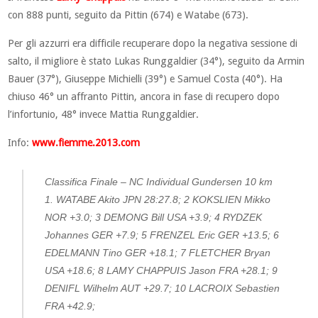
con 888 punti, seguito da Pittin (674) e Watabe (673).
Per gli azzurri era difficile recuperare dopo la negativa sessione di
salto, il migliore è stato Lukas Runggaldier (34°), seguito da Armin
Bauer (37°), Giuseppe Michielli (39°) e Samuel Costa (40°). Ha
chiuso 46° un affranto Pittin, ancora in fase di recupero dopo
l’infortunio, 48° invece Mattia Runggaldier.
Info:
www.fiemme.2013.com
Classifica Finale – NC Individual Gundersen 10 km
1. WATABE Akito JPN 28:27.8; 2 KOKSLIEN Mikko
NOR +3.0; 3 DEMONG Bill USA +3.9; 4 RYDZEK
Johannes GER +7.9; 5 FRENZEL Eric GER +13.5; 6
EDELMANN Tino GER +18.1; 7 FLETCHER Bryan
USA +18.6; 8 LAMY CHAPPUIS Jason FRA +28.1; 9
DENIFL Wilhelm AUT +29.7; 10 LACROIX Sebastien
FRA +42.9;