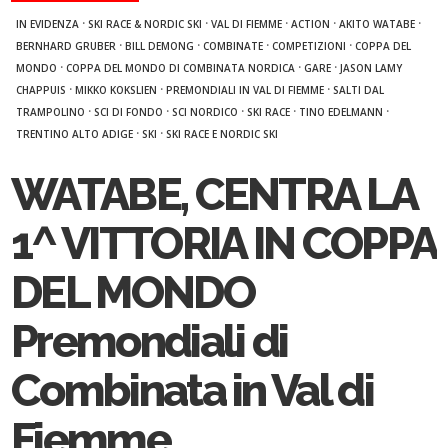
·
·
·
·
·
IN EVIDENZA
SKI RACE & NORDIC SKI
VAL DI FIEMME
ACTION
AKITO WATABE
·
·
·
·
BERNHARD GRUBER
BILL DEMONG
COMBINATE
COMPETIZIONI
COPPA DEL
·
·
·
MONDO
COPPA DEL MONDO DI COMBINATA NORDICA
GARE
JASON LAMY
·
·
·
CHAPPUIS
MIKKO KOKSLIEN
PREMONDIALI IN VAL DI FIEMME
SALTI DAL
·
·
·
·
·
TRAMPOLINO
SCI DI FONDO
SCI NORDICO
SKI RACE
TINO EDELMANN
·
·
TRENTINO ALTO ADIGE
SKI
SKI RACE E NORDIC SKI
WATABE, CENTRA LA
1^ VITTORIA IN COPPA
DEL MONDO
Premondiali di
Combinata in Val di
Fiemme