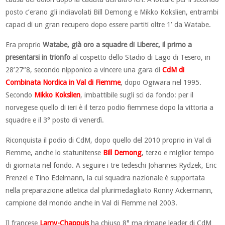
posto c’erano gli indiavolati Bill Demong e Mikko Kokslien, entrambi
capaci di un gran recupero dopo essere partiti oltre 1’ da Watabe.
Era proprio
Watabe, già oro a squadre di Liberec, il primo a
presentarsi in trionfo
al cospetto dello Stadio di Lago di Tesero, in
28’27’’8, secondo nipponico a vincere una gara di
CdM di
Combinata Nordica in Val di Fiemme
, dopo Ogiwara nel 1995.
Secondo
Mikko Kokslien
, imbattibile sugli sci da fondo: per il
norvegese quello di ieri è il terzo podio fiemmese dopo la vittoria a
squadre e il 3° posto di venerdì.
Riconquista il podio di CdM, dopo quello del 2010 proprio in Val di
Fiemme, anche lo statunitense
Bill Demong
, terzo e miglior tempo
di giornata nel fondo. A seguire i tre tedeschi Johannes Rydzek, Eric
Frenzel e Tino Edelmann, la cui squadra nazionale è supportata
nella preparazione atletica dal plurimedagliato Ronny Ackermann,
campione del mondo anche in Val di Fiemme nel 2003.
Il francese
Lamy-Chappuis
ha chiuso 8° ma rimane leader di CdM