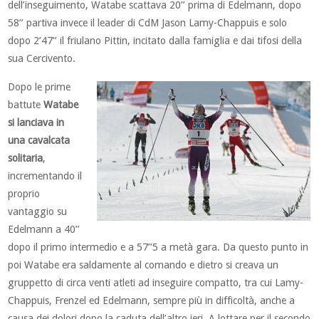
dell’inseguimento, Watabe scattava 20’’ prima di Edelmann, dopo
58’’ partiva invece il leader di CdM Jason Lamy-Chappuis e solo
dopo 2’47’’ il friulano Pittin, incitato dalla famiglia e dai tifosi della
sua Cercivento.
Dopo le prime
battute
Watabe
si lanciava in
una cavalcata
solitaria
,
incrementando il
proprio
vantaggio su
Edelmann a 40’’
dopo il primo intermedio e a 57’’5 a metà gara. Da questo punto in
poi Watabe era saldamente al comando e dietro si creava un
gruppetto di circa venti atleti ad inseguire compatto, tra cui Lamy-
Chappuis, Frenzel ed Edelmann, sempre più in difficoltà, anche a
causa dei dolori dopo la caduta dell’altro ieri. A lottare per il secondo