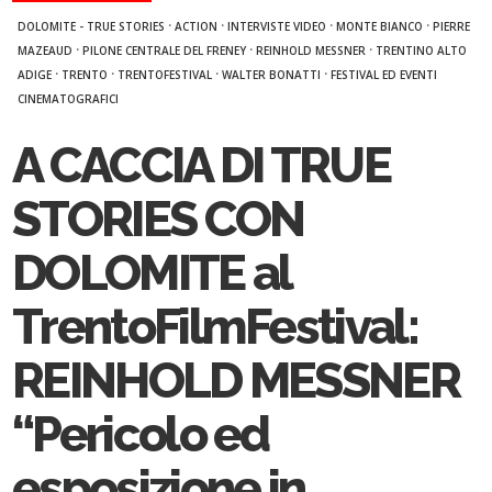
·
·
·
·
DOLOMITE - TRUE STORIES
ACTION
INTERVISTE VIDEO
MONTE BIANCO
PIERRE
·
·
·
MAZEAUD
PILONE CENTRALE DEL FRENEY
REINHOLD MESSNER
TRENTINO ALTO
·
·
·
·
ADIGE
TRENTO
TRENTOFESTIVAL
WALTER BONATTI
FESTIVAL ED EVENTI
CINEMATOGRAFICI
A CACCIA DI TRUE
STORIES CON
DOLOMITE al
TrentoFilmFestival:
REINHOLD MESSNER
“Pericolo ed
esposizione in