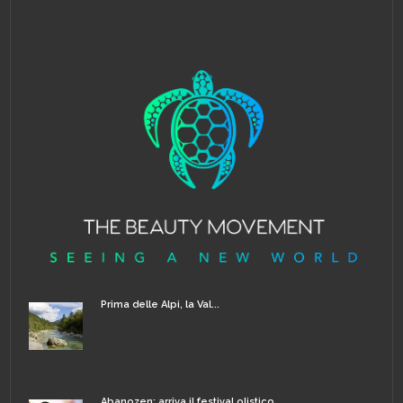
Prima delle Alpi, la Val...
Abanozen: arriva il festival olistico...