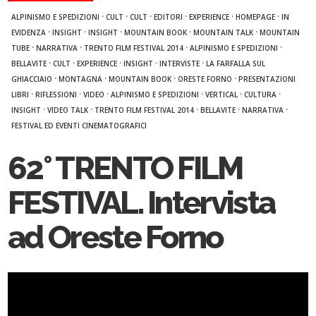
·
·
·
·
·
·
ALPINISMO E SPEDIZIONI
CULT
CULT
EDITORI
EXPERIENCE
HOMEPAGE
IN
·
·
·
·
·
EVIDENZA
INSIGHT
INSIGHT
MOUNTAIN BOOK
MOUNTAIN TALK
MOUNTAIN
·
·
·
·
TUBE
NARRATIVA
TRENTO FILM FESTIVAL 2014
ALPINISMO E SPEDIZIONI
·
·
·
·
·
BELLAVITE
CULT
EXPERIENCE
INSIGHT
INTERVISTE
LA FARFALLA SUL
·
·
·
·
GHIACCIAIO
MONTAGNA
MOUNTAIN BOOK
ORESTE FORNO
PRESENTAZIONI
·
·
·
·
·
·
LIBRI
RIFLESSIONI
VIDEO
ALPINISMO E SPEDIZIONI
VERTICAL
CULTURA
·
·
·
·
·
INSIGHT
VIDEO TALK
TRENTO FILM FESTIVAL 2014
BELLAVITE
NARRATIVA
FESTIVAL ED EVENTI CINEMATOGRAFICI
62° TRENTO FILM
FESTIVAL. Intervista
ad Oreste Forno