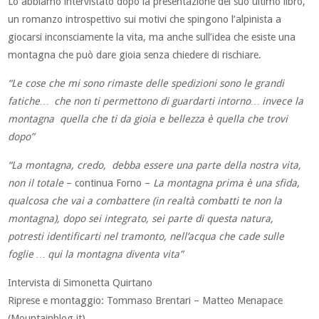
Lo abbiamo intervistato dopo la presentazione del suo ultimo libro,
un romanzo introspettivo sui motivi che spingono l’alpinista a
giocarsi inconsciamente la vita, ma anche sull’idea che esiste una
montagna che può dare gioia senza chiedere di rischiare.
“Le cose che mi sono rimaste delle spedizioni sono le grandi
fatiche… che non ti permettono di guardarti intorno… invece la
montagna quella che ti da gioia e bellezza è quella che trovi
dopo”
“La montagna, credo, debba essere una parte della nostra vita,
non il totale
– continua Forno –
La montagna prima è una sfida,
qualcosa che vai a combattere (in realtà combatti te non la
montagna), dopo sei integrato, sei parte di questa natura,
potresti identificarti nel tramonto, nell’acqua che cade sulle
foglie … qui la montagna diventa vita”
Intervista di Simonetta Quirtano
Riprese e montaggio: Tommaso Brentari – Matteo Menapace
(Mountainblog.it)