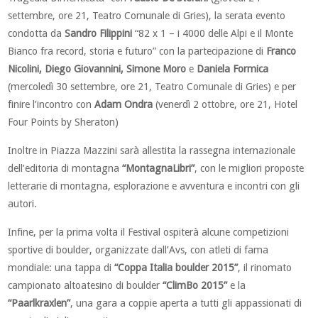
settembre, ore 21, Teatro Comunale di Gries), la serata evento
condotta da
Sandro Filippini
“82 x 1 – i 4000 delle Alpi e il Monte
Bianco fra record, storia e futuro” con la partecipazione di
Franco
Nicolini, Diego Giovannini, Simone Moro
e
Daniela Formica
(mercoledì 30 settembre, ore 21, Teatro Comunale di Gries) e per
finire l’incontro con
Adam Ondra
(venerdì 2 ottobre, ore 21, Hotel
Four Points by Sheraton)
Inoltre in Piazza Mazzini sarà allestita la rassegna internazionale
dell’editoria di montagna
“MontagnaLibri”
, con le migliori proposte
letterarie di montagna, esplorazione e avventura e incontri con gli
autori.
Infine, per la prima volta il Festival ospiterà alcune competizioni
sportive di boulder, organizzate dall’Avs, con atleti di fama
mondiale: una tappa di
“Coppa Italia boulder 2015”
, il rinomato
campionato altoatesino di boulder
“ClimBo 2015”
e la
“Paarlkraxlen”
, una gara a coppie aperta a tutti gli appassionati di