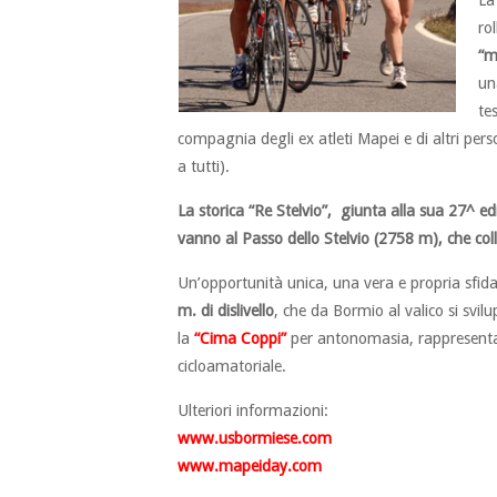
La
ro
“m
u
te
compagnia degli ex atleti Mapei e di altri per
a tutti).
La storica “Re Stelvio”, giunta alla sua 27^ ed
vanno al Passo dello Stelvio (2758 m), che col
Un’opportunità unica, una vera e propria sfida 
m. di dislivello
, che da Bormio al valico si svi
la
“Cima Coppi”
per antonomasia, rappresenta, 
cicloamatoriale.
Ulteriori informazioni:
www.usbormiese.com
www.mapeiday.com