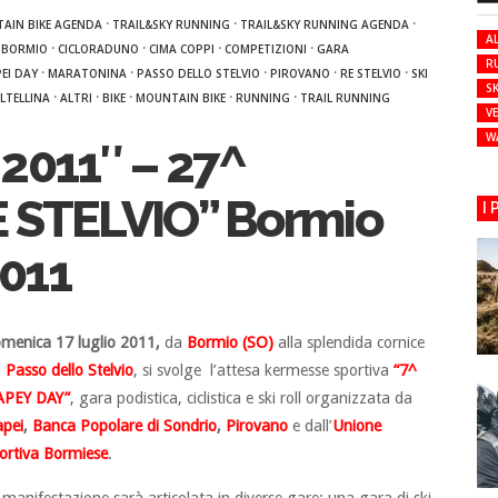
·
·
·
AIN BIKE AGENDA
TRAIL&SKY RUNNING
TRAIL&SKY RUNNING AGENDA
AL
·
·
·
·
·
BORMIO
CICLORADUNO
CIMA COPPI
COMPETIZIONI
GARA
R
·
·
·
·
·
EI DAY
MARATONINA
PASSO DELLO STELVIO
PIROVANO
RE STELVIO
SKI
SK
·
·
·
·
·
LTELLINA
ALTRI
BIKE
MOUNTAIN BIKE
RUNNING
TRAIL RUNNING
VE
W
2011″ – 27^
E STELVIO” Bormio
I
2011
menica 17 luglio 2011,
da
Bormio
(SO)
alla splendida cornice
l
Passo dello Stelvio
, si svolge l’attesa kermesse sportiva
“7^
PEY DAY”
, gara podistica, ciclistica e ski roll organizzata da
pei
,
Banca Popolare di Sondrio
,
Pirovano
e dall’
Unione
ortiva Bormiese
.