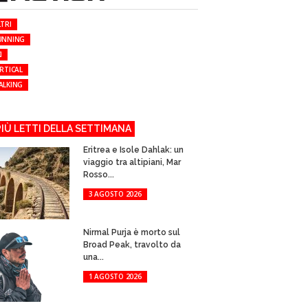
TRI
UNNING
I
RTICAL
ALKING
 PIÙ LETTI DELLA SETTIMANA
Eritrea e Isole Dahlak: un
viaggio tra altipiani, Mar
Rosso...
3 AGOSTO 2026
Nirmal Purja è morto sul
Broad Peak, travolto da
una...
1 AGOSTO 2026