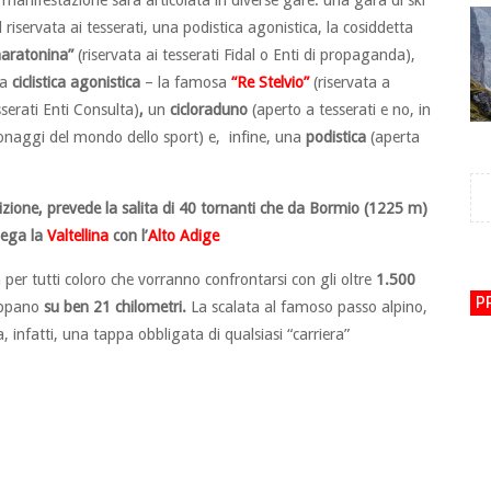
 manifestazione sarà articolata in diverse gare: una gara di ski
ll riservata ai tesserati, una podistica agonistica, la cosiddetta
aratonina”
(riservata ai tesserati Fidal o Enti di propaganda),
na
ciclistica agonistica
– la famosa
“Re Stelvio”
(riservata a
sserati Enti Consulta)
,
un
cicloraduno
(aperto a tesserati e no, in
sonaggi del mondo dello sport) e, infine, una
podistica
(aperta
izione, prevede la salita di 40 tornanti che da
Bormio
(1225 m)
lega la
Valtellina
con l’
Alto Adige
per tutti coloro che vorranno confrontarsi con gli oltre
1.500
P
luppano
su ben 21 chilometri.
La scalata al famoso passo alpino,
infatti, una tappa obbligata di qualsiasi “carriera”