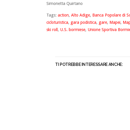
Simonetta Quirtano
Tags:
action
,
Alto Adige
,
Banca Popolare di S
cicloturistica
,
gara podistica
,
gare
,
Mapei
,
Map
ski roll
,
U.S. bormiese
,
Unione Sportiva Bormi
TI POTREBBE INTERESSARE ANCHE: