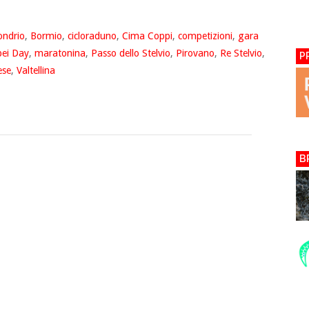
ondrio
,
Bormio
,
cicloraduno
,
Cima Coppi
,
competizioni
,
gara
ei Day
,
maratonina
,
Passo dello Stelvio
,
Pirovano
,
Re Stelvio
,
P
ese
,
Valtellina
B