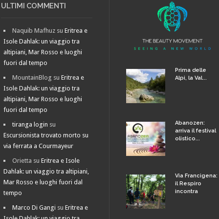
ULTIMI COMMENTI
Naquib Mafhuz
su
Eritrea e
Isole Dahlak: un viaggio tra
altipiani, Mar Rosso e luoghi
fuori dal tempo
Prima delle
MountainBlog
su
Eritrea e
Alpi, la Val...
Isole Dahlak: un viaggio tra
altipiani, Mar Rosso e luoghi
fuori dal tempo
Abanozen:
tiranga login
su
arriva il festival
Escursionista trovato morto su
olistico...
via ferrata a Courmayeur
Orietta
su
Eritrea e Isole
Dahlak: un viaggio tra altipiani,
Via Francigena:
Mar Rosso e luoghi fuori dal
il Respiro
incontra
tempo
Marco Di Gangi
su
Eritrea e
Isole Dahlak: un viaggio tra