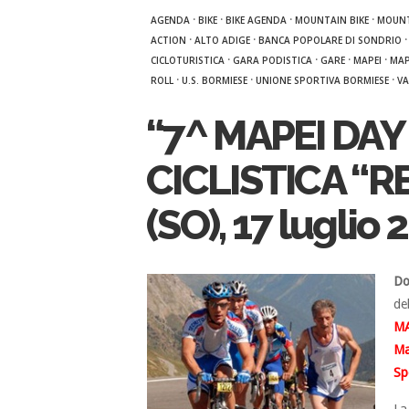
·
·
·
·
AGENDA
BIKE
BIKE AGENDA
MOUNTAIN BIKE
MOUNT
·
·
ACTION
ALTO ADIGE
BANCA POPOLARE DI SONDRIO
·
·
·
·
CICLOTURISTICA
GARA PODISTICA
GARE
MAPEI
MAP
·
·
·
ROLL
U.S. BORMIESE
UNIONE SPORTIVA BORMIESE
VA
“7^ MAPEI DAY 
CICLISTICA “R
(SO), 17 luglio 
Do
de
MA
Ma
Sp