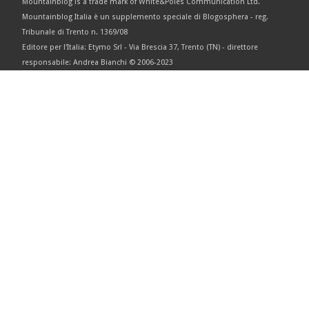
Mountainblog is a trade mark of White&Poles Communication Ltd.
Mountainblog Italia è un supplemento speciale di Blogosphera - reg.
Tribunale di Trento n. 1369/08
Editore per l'Italia: Etymo Srl - Via Brescia 37, Trento (TN) - direttore
responsabile: Andrea Bianchi © 2006-2023