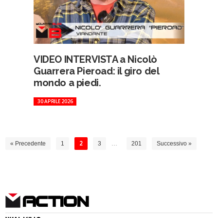
VIDEO INTERVISTA a Nicolò
Guarrera Pieroad: il giro del
mondo a piedi.
30 APRILE 2026
« Precedente
1
2
3
…
201
Successivo »
ACTION