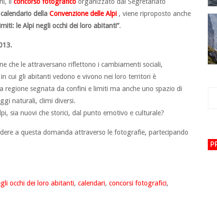
i, il
concorso fotografico
organizzato dal Segretariato
l
calendario della
Convenzione delle Alpi
, viene riproposto anche
imiti: le Alpi negli occhi dei loro abitanti”
.
2013.
rsone che le attraversano riflettono i cambiamenti sociali,
in cui gli abitanti vedono e vivono nei loro territori è
na regione segnata da confini e limiti ma anche uno spazio di
gi naturali, climi diversi.
pi, sia nuovi che storici, dal punto emotivo e culturale?
pondere a questa domanda attraverso le fotografie, partecipando
P
egli occhi dei loro abitanti
,
calendari
,
concorsi fotografici
,