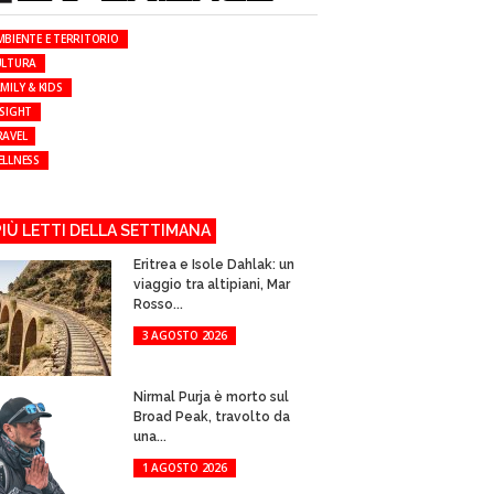
MBIENTE E TERRITORIO
ULTURA
MILY & KIDS
NSIGHT
RAVEL
ELLNESS
 PIÙ LETTI DELLA SETTIMANA
Eritrea e Isole Dahlak: un
viaggio tra altipiani, Mar
Rosso...
3 AGOSTO 2026
Nirmal Purja è morto sul
Broad Peak, travolto da
una...
1 AGOSTO 2026