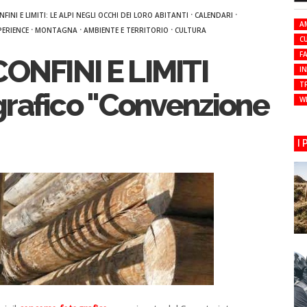
·
·
INI E LIMITI: LE ALPI NEGLI OCCHI DEI LORO ABITANTI
CALENDARI
A
·
·
·
PERIENCE
MONTAGNA
AMBIENTE E TERRITORIO
CULTURA
C
FA
NFINI E LIMITI
I
T
grafico "Convenzione
W
I