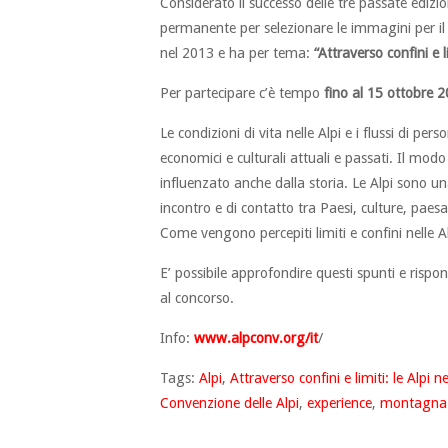
Considerato il successo delle tre passate edizion
permanente per selezionare le immagini per i
nel 2013 e ha per tema:
“Attraverso confini e l
Per partecipare c’è tempo
fino al 15 ottobre 
Le condizioni di vita nelle Alpi e i flussi di pe
economici e culturali attuali e passati. Il modo 
influenzato anche dalla storia. Le Alpi sono u
incontro e di contatto tra Paesi, culture, paesag
Come vengono percepiti limiti e confini nelle Al
E’ possibile approfondire questi spunti e ris
al concorso.
Info:
www.alpconv.org/it
/
Tags:
Alpi
,
Attraverso confini e limiti: le Alpi n
Convenzione delle Alpi
,
experience
,
montagna