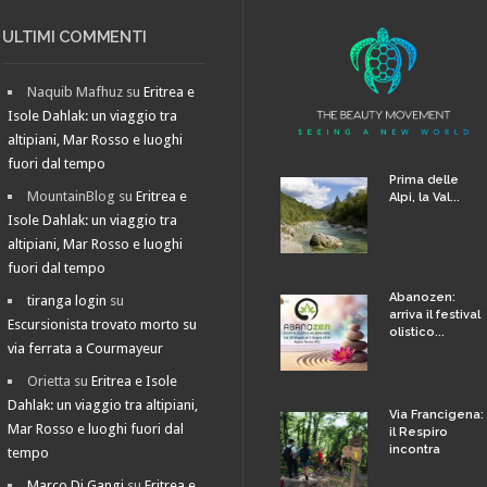
ULTIMI COMMENTI
Naquib Mafhuz
su
Eritrea e
Isole Dahlak: un viaggio tra
altipiani, Mar Rosso e luoghi
fuori dal tempo
Prima delle
MountainBlog
su
Eritrea e
Alpi, la Val...
Isole Dahlak: un viaggio tra
altipiani, Mar Rosso e luoghi
fuori dal tempo
Abanozen:
tiranga login
su
arriva il festival
Escursionista trovato morto su
olistico...
via ferrata a Courmayeur
Orietta
su
Eritrea e Isole
Dahlak: un viaggio tra altipiani,
Via Francigena:
Mar Rosso e luoghi fuori dal
il Respiro
incontra
tempo
Marco Di Gangi
su
Eritrea e