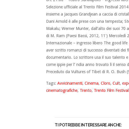
Selezione ufficiale al Trento Film Festival 2014
insieme a Jacques Grandjean a caccia di cristal
Dani Arnold è alle prese con una tempesta; Step
Makalu; Werner Munter, dall’alto dei suoi 70 a
di M. Ram (Paesi Bassi, 2012, 11′) Mercoledì 
Internazionale – ingresso libero The good life
aver scritto romanzi di successo diventati dei f
documentario. Lo scrittore usa il suo talento e la
come ippie per l’ ndia anno trovato lì il senso d
Preceduto da Vultures of Tibet di R. O. Bush (S
Tags:
Avvicinamenti
,
Cinema
,
Cloro
,
Cult
,
exp
cinematografiche
,
Trento
,
Trento Film Festival
TI POTREBBE INTERESSARE ANCHE: