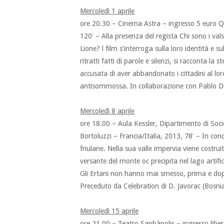
Mercoledì 1 aprile
ore 20.30 – Cinema Astra – ingresso 5 euro Qu
120′ – Alla presenza del regista Chi sono i va
Lione? l film s’interroga sulla loro identità e s
ritratti fatti di parole e silenzi, si racconta l
accusata di aver abbandonato i cittadini al loro
antisommossa. In collaborazione con Pablo Di
Mercoledì 8 aprile
ore 18.00 – Aula Kessler, Dipartimento di Soci
Bortoluzzi – Francia/Italia, 2013, 78′ – In con
friulane. Nella sua valle impervia viene costrui
versante del monte oc precipita nel lago artif
Gli Ertani non hanno mai smesso, prima e dopo 
Preceduto da Celebration di D. Javorac (Bosni
Mercoledì 15 aprile
ore 21.00 – Teatro Sanbàpolis – ingresso liber