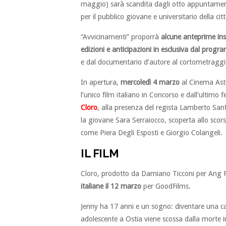
maggio) sarà scandita dagli otto appuntamen
per il pubblico giovane e universitario della citt
“Avvicinamenti” proporrà
alcune anteprime ins
edizioni e anticipazioni in esclusiva dal progr
e dal documentario d’autore al cortometraggio, d
In apertura,
mercoledì 4 marzo
al Cinema Astr
l’unico film italiano in Concorso e dall’ultimo 
Cloro
, alla presenza del regista Lamberto Sanf
la giovane Sara Serraiocco, scoperta allo scors
come Piera Degli Esposti e Giorgio Colangeli.
IL FILM
Cloro, prodotto da Damiano Ticconi per Ang 
italiane il 12 marzo
per GoodFilms.
Jenny ha 17 anni e un sogno: diventare una ca
adolescente a Ostia viene scossa dalla morte i