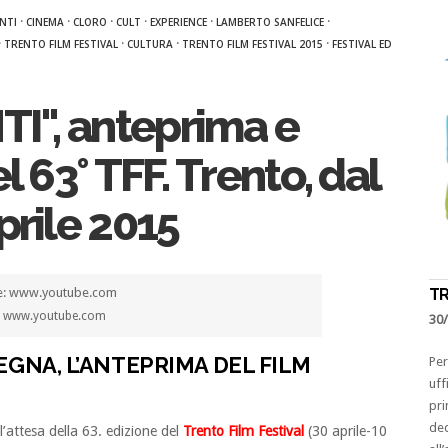
·
·
·
·
·
·
NTI
CINEMA
CLORO
CULT
EXPERIENCE
LAMBERTO SANFELICE
·
·
·
·
TRENTO FILM FESTIVAL
CULTURA
TRENTO FILM FESTIVAL 2015
FESTIVAL ED
I", anteprima e
l 63° TFF. Trento, dal
prile 2015
TR
e: www.youtube.com
30
EGNA, L’ANTEPRIMA DEL FILM
Per
uff
pri
ded
l’attesa della 63. edizione del
Trento Film Festival
(30 aprile-10