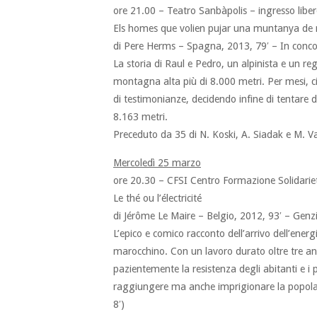
ore 21.00 – Teatro Sanbàpolis – ingresso libe
Els homes que volien pujar una muntanya de 
di Pere Herms – Spagna, 2013, 79′ – In concor
La storia di Raul e Pedro, un alpinista e un r
montagna alta più di 8.000 metri. Per mesi, ci
di testimonianze, decidendo infine di tentare 
8.163 metri.
Preceduto da 35 di N. Koski, A. Siadak e M. Van
Mercoledì 25 marzo
ore 20.30 – CFSI Centro Formazione Solidariet
Le thé ou l’électricité
di Jérôme Le Maire – Belgio, 2012, 93′ – Genzi
L’epico e comico racconto dell’arrivo dell’energi
marocchino. Con un lavoro durato oltre tre an
pazientemente la resistenza degli abitanti e i p
raggiungere ma anche imprigionare la popolazio
8′)