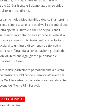
’avventura, in programma dal 30 aprile al 10
gio 2015 a Trento e Bolzano, attraverso video
erviste in presa diretta.
st’anno inoltre MountainBlog dedica in anteprima
Trento Film Festival una “social wall”: si tratta di una
estra aperta su tutto ciò che i principali canali
ial stanno raccontando su e intorno al Festival, ai
i temi e ai suoi ospiti. Avete così la possibilità di
acciarvi su un flusso di contenuti aggiornati in
po reale, filtrati dalla conversazione globale dei
ioni di utenti che ogni giorno pubblicano e
dividono sul web.
ete inoltre partecipare personalmente a questa
versazione pubblicando – sempre attraverso la
ial Wall, le vostre foto e i video realizzati durante
 eventi del Trento Film Festival.
 PROTAGONISTI
Fabrizio Ardito