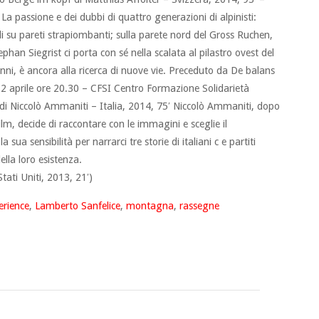
 La passione e dei dubbi di quattro generazioni di alpinisti:
li su pareti strapiombanti; sulla parete nord del Gross Ruchen,
han Siegrist ci porta con sé nella scalata al pilastro ovest del
nni, è ancora alla ricerca di nuove vie. Preceduto da De balans
22 aprile ore 20.30 – CFSI Centro Formazione Solidarietà
 di Niccolò Ammaniti – Italia, 2014, 75′ Niccolò Ammaniti, dopo
ilm, decide di raccontare con le immagini e sceglie il
 sua sensibilità per narrarci tre storie di italiani c e partiti
ella loro esistenza.
tati Uniti, 2013, 21′)
erience
,
Lamberto Sanfelice
,
montagna
,
rassegne