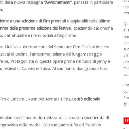
all
ti della nuova rassegna
“Avvicinamenti”
, pensata in particolare
mag
à.
int
ieme a una selezione di film premiati e applauditi nelle ultime
Que
amma della prossima edizione del festival
, spaziando dal cinema
al 
all’attualità e i temi sociali all’alpinismo.
fin
soc
a Multisala, direttamente dal Sundance Film Festival dov’era
suo
festival di Berlino, l’anteprima italiana del lungometraggio
aff
elice. Protagonista di questa opera prima nel ruolo di Jenny è
tem
mil
o festival di Cannes in Salvo. Al suo fianco due grandi attori
con
Pot
con
Soc
Film e Ginevra Elkann per Asmara Films,
uscirà nelle sale
gli
mpionessa di nuoto sincronizzato. La sua vita spensierata di
I
mprovvisa della madre. Con suo padre Alfio e il fratellino