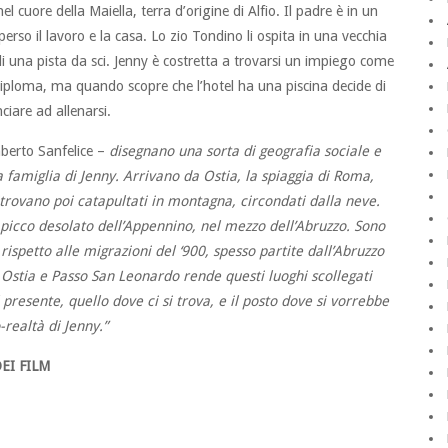
el cuore della Maiella, terra d’origine di Alfio. Il padre è in un
erso il lavoro e la casa. Lo zio Tondino li ospita in una vecchia
i una pista da sci. Jenny è costretta a trovarsi un impiego come
 diploma, ma quando scopre che l’hotel ha una piscina decide di
ciare ad allenarsi.
berto Sanfelice –
disegnano una sorta di geografia sociale e
 famiglia di Jenny. Arrivano da Ostia, la spiaggia di Roma,
itrovano poi catapultati in montagna, circondati dalla neve.
picco desolato dell’Appennino, nel mezzo dell’Abruzzo. Sono
rispetto alle migrazioni del ‘900, spesso partite dall’Abruzzo
a Ostia e Passo San Leonardo rende questi luoghi scollegati
l presente, quello dove ci si trova, e il posto dove si vorrebbe
realtà di Jenny.”
EI FILM