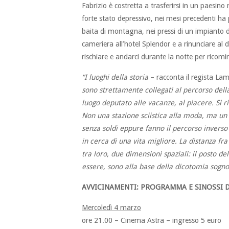
Fabrizio è costretta a trasferirsi in un paesino n
forte stato depressivo, nei mesi precedenti ha p
baita di montagna, nei pressi di un impianto d
cameriera all’hotel Splendor e a rinunciare al
rischiare e andarci durante la notte per ricomin
“I luoghi della storia
– racconta il regista Lam
sono strettamente collegati al percorso della
luogo deputato alle vacanze, al piacere. Si r
Non una stazione sciistica alla moda, ma
un 
senza soldi eppure fanno il percorso inverso 
in cerca di una vita migliore. La distanza fr
tra loro, due dimensioni spaziali: il posto de
essere, sono alla base della dicotomia sogno-
AVVICINAMENTI: PROGRAMMA E SINOSSI D
Mercoledì 4 marzo
ore 21.00 – Cinema Astra – ingresso 5 euro