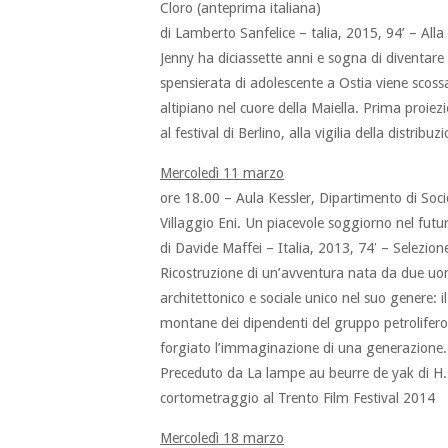
Cloro (anteprima italiana)
di Lamberto Sanfelice – talia, 2015, 94’ – Alla
Jenny ha diciassette anni e sogna di diventare
spensierata di adolescente a Ostia viene scos
altipiano nel cuore della Maiella. Prima proiezi
al festival di Berlino, alla vigilia della distri
Mercoledì 11 marzo
ore 18.00 – Aula Kessler, Dipartimento di Soci
Villaggio Eni. Un piacevole soggiorno nel futu
di Davide Maffei – Italia, 2013, 74′ – Selezione
Ricostruzione di un’avventura nata da due uomi
architettonico e sociale unico nel suo genere: i
montane dei dipendenti del gruppo petrolifero e 
forgiato l’immaginazione di una generazione.
Preceduto da La lampe au beurre de yak di H. 
cortometraggio al Trento Film Festival 2014
Mercoledì 18 marzo