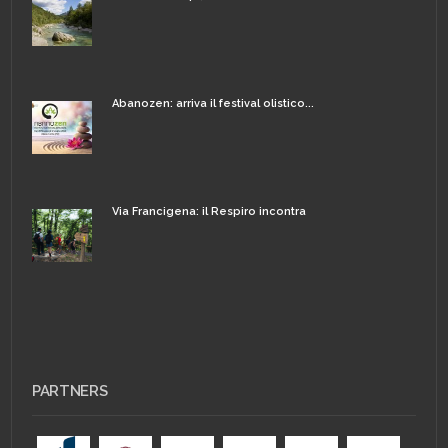
Abanozen: arriva il festival olistico...
Via Francigena: il Respiro incontra
PARTNERS