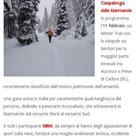
Ciaspalonga
delle Marmarole
in programma
l’
11 febbraio
: un
Winter Trail con
le ciaspole sui
territori per la
maggior parte
innevati tra
Auronzo e Pieve
di Cadore (BL),
recentemente classificati dall’Unesco patrimonio dell’umanità.
Una gara unica in Italia per caratteristiche quali lunghezza del
percorso, dislivello e panorami mozzafiato, che attraverserà le
Marmarole dal versante Nord al versante Sud.
A tutti i partecipanti
Millet
, da sempre al fianco degli appassionati di
sport sulla neve, fornisce una maglia underwear tecnica, eccellente