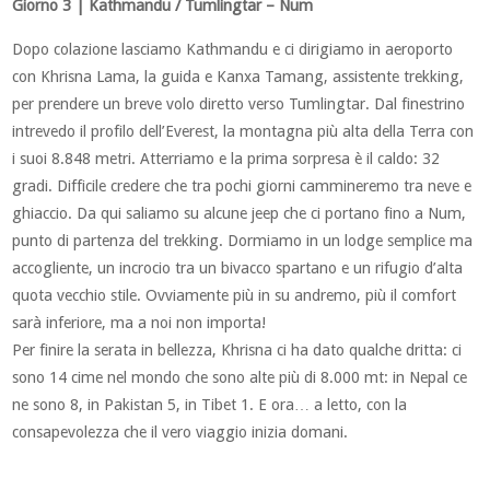
Giorno 3 | Kathmandu / Tumlingtar – Num
Dopo colazione lasciamo Kathmandu e ci dirigiamo in aeroporto
con Khrisna Lama, la guida e Kanxa Tamang, assistente trekking,
per prendere un breve volo diretto verso Tumlingtar. Dal finestrino
intrevedo il profilo dell’Everest, la montagna più alta della Terra con
i suoi 8.848 metri. Atterriamo e la prima sorpresa è il caldo: 32
gradi. Difficile credere che tra pochi giorni cammineremo tra neve e
ghiaccio. Da qui saliamo su alcune jeep che ci portano fino a Num,
punto di partenza del trekking. Dormiamo in un lodge semplice ma
accogliente, un incrocio tra un bivacco spartano e un rifugio d’alta
quota vecchio stile. Ovviamente più in su andremo, più il comfort
sarà inferiore, ma a noi non importa!
Per finire la serata in bellezza, Khrisna ci ha dato qualche dritta: ci
sono 14 cime nel mondo che sono alte più di 8.000 mt: in Nepal ce
ne sono 8, in Pakistan 5, in Tibet 1. E ora… a letto, con la
consapevolezza che il vero viaggio inizia domani.