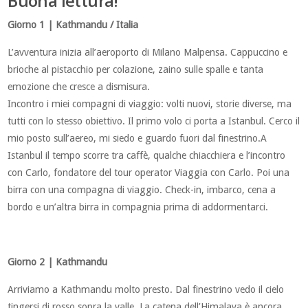
Buona lettura!
Giorno 1 | Kathmandu / Italia
L’avventura inizia all’aeroporto di Milano Malpensa. Cappuccino e
brioche al pistacchio per colazione, zaino sulle spalle e tanta
emozione che cresce a dismisura.
Incontro i miei compagni di viaggio: volti nuovi, storie diverse, ma
tutti con lo stesso obiettivo. Il primo volo ci porta a Istanbul. Cerco il
mio posto sull’aereo, mi siedo e guardo fuori dal finestrino.A
Istanbul il tempo scorre tra caffè, qualche chiacchiera e l’incontro
con Carlo, fondatore del tour operator Viaggia con Carlo. Poi una
birra con una compagna di viaggio. Check-in, imbarco, cena a
bordo e un’altra birra in compagnia prima di addormentarci.
Giorno 2 | Kathmandu
Arriviamo a Kathmandu molto presto. Dal finestrino vedo il cielo
tingersi di rosso sopra la valle. La catena dell’Himalaya è ancora