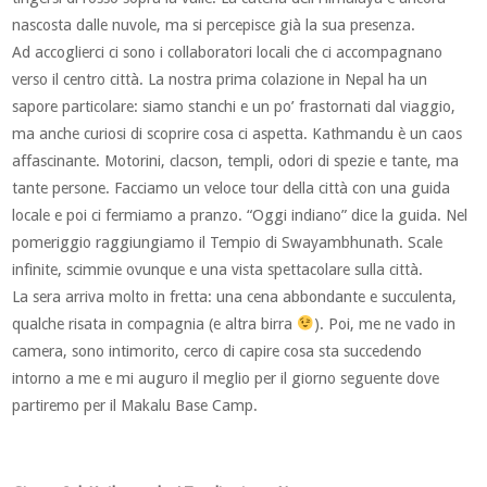
nascosta dalle nuvole, ma si percepisce già la sua presenza.
Ad accoglierci ci sono i collaboratori locali che ci accompagnano
verso il centro città. La nostra prima colazione in Nepal ha un
sapore particolare: siamo stanchi e un po’ frastornati dal viaggio,
ma anche curiosi di scoprire cosa ci aspetta. Kathmandu è un caos
affascinante. Motorini, clacson, templi, odori di spezie e tante, ma
tante persone. Facciamo un veloce tour della città con una guida
locale e poi ci fermiamo a pranzo. “Oggi indiano” dice la guida. Nel
pomeriggio raggiungiamo il Tempio di Swayambhunath. Scale
infinite, scimmie ovunque e una vista spettacolare sulla città.
La sera arriva molto in fretta: una cena abbondante e succulenta,
qualche risata in compagnia (e altra birra
). Poi, me ne vado in
camera, sono intimorito, cerco di capire cosa sta succedendo
intorno a me e mi auguro il meglio per il giorno seguente dove
partiremo per il Makalu Base Camp.