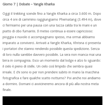
Giorno 7 | Dobate – Yangle Kharka
Oggi il trekking scende fino a Yangle Kharka a circa 3.600 m. Dopo
circa 4 ore di cammino raggiungiamo Phematang (3.494 m), dove
ci fermiamo per una pausa con una tazza calda tra le mani e un
piatto di cibo fumante. Il meteo continua a essere capriccioso:
pioggia e nuvole ci accompagnano spesso, ma ormai abbiamo
imparato a conviverci. Arrivati a Yangle Kharka, Khrisna ci presenta
i portatori che stanno rendendo possibile questa spedizione. Senza
di loro nulla sarebbe davvero possibile. La sera non manca mai una
birra in compagnia. Esco un momento dal lodge e alzo lo sguardo:
il cielo è pieno di stelle. Un cielo così limpido che sembra quasi
irreale. E chi sono io per non prendere subito in mano la macchina
fotografica e fare qualche scatto notturno? Poi anche noi andiamo
a dormire. Domani ci avvicineremo ancora di più alla nostra meta
finale.