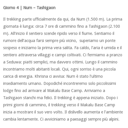
Giorno 4 | Num – Tashigaon
Il trekking parte ufficialmente da qui, da Num (1.500 m). La prima
giornata è lunga: circa 7 ore di cammino fino a Tashigaon (2.100
m). All’inizio il sentiero scende ripido verso il fiume. Sentiamo il
rumore dell’acqua farsi sempre più vicino, superiamo un ponte
sospeso e iniziamo la prima vera salita. Fa caldo, l’aria è umida e il
sentiero attraversa villaggi e campi coltivati. Ci fermiamo a pranzo
a Seduwa: piatti semplici, ma davvero ottimi. Lungo il cammino
incontriamo molti abitanti locali. Qui, ogni sorriso è una piccola
carica di energia. Khrisna ci avvisa: Num è stato l’ultimo
insediamento umano. Dopodiché incontreremo solo piccolissimi
lodge fino ad arrivare al Makalu Base Camp. Arriviamo a
Tashigaon stanchi ma felici. Il trekking è appena iniziato. Dopo i
primi giorni di cammino, il trekking verso il Makalu Base Camp
inizia a mostrare il suo vero volto. Il dislivello aumenta e l’ambiente
cambia lentamente. Ci avviciniamo a paesaggi sempre più alpini.