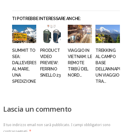
TI POTREBBE INTERESSARE ANCHE:
SUMMIT TO
PRODUCT
VIAGGIO IN
TREKKING
SEA:
VIDEO
VIETNAM: LE
AL CAMPO
DALL’EVEREST
PREVIEW:
REMOTE
BASE
AL MARE,
FERRINO
TRIBÚ DEL
DELL’ANNAPURNA:
UNA
SNELLO 23
NORD...
UN VIAGGIO
SPEDIZIONE...
TRA...
Lascia un commento
Il tuo indirizzo email non sarà pubblicato.
I campi obbligatori sono
contrassegnati
*