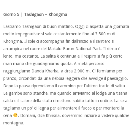
Giorno 5 | Tashigaon – Khongma
Lasciamo Tashigaon di buon mattino. Oggi ci aspetta una giornata
molto impegnativa: si sale costantemente fino ai 3.500 m di
Khongma. Il sole ci accompagna fin dall’inizio e il sentiero si
arrampica nel cuore del Makalu-Barun National Park. Il ritmo è
lento, ma costante. La salita è continua e il respiro si fa più corto
man mano che guadagniamo quota. A metà percorso
raggiungiamo Danda Kharka, a circa 2.900 m. Ci fermiamo per
pranzo, circondati da una nebbia leggera che avvolge il paesaggio.
Dopo la pausa riprendiamo il cammino per l’ultimo tratto di salita.
Le gambe sono stanche, ma quando arriviamo al lodge una tisana
calda e il calore della stufa rimettono subito tutto in ordine. La sera
tagliamo un po’ di legna per alimentare il fuoco e per meritarci la
cena
. Domani, dice Khrisna, dovremmo iniziare a vedere qualche
montagna.