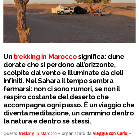
Un
trekking in Marocco
significa: dune
dorate che si perdono all’orizzonte,
scolpite dal vento e illuminate da cieli
infiniti. Nel Sahara il tempo sembra
fermarsi: non ci sono rumori, se non il
respiro costante del deserto che
accompagna ogni passo. È un viaggio che
diventa meditazione, un cammino dentro
la natura e dentro sé stessi.
Questo
trekking in Marocco
– organizzato da
Viaggia con Carlo
–