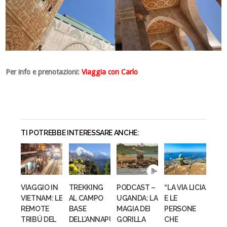
Per info e prenotazioni:
Viaggia con Carlo
TI POTREBBE INTERESSARE ANCHE:
VIAGGIO IN
TREKKING
PODCAST –
“LA VIA LICIA
VIETNAM: LE
AL CAMPO
UGANDA: LA
E LE
REMOTE
BASE
MAGIA DEI
PERSONE
TRIBÚ DEL
DELL’ANNAPURNA:
GORILLA
CHE