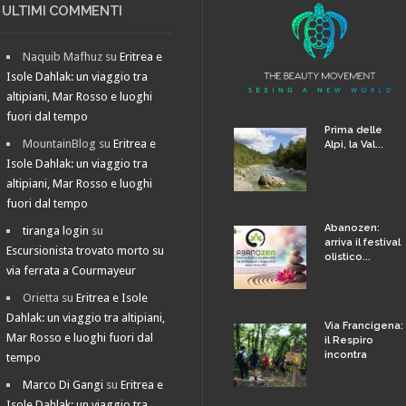
ULTIMI COMMENTI
Naquib Mafhuz
su
Eritrea e
Isole Dahlak: un viaggio tra
altipiani, Mar Rosso e luoghi
fuori dal tempo
Prima delle
MountainBlog
su
Eritrea e
Alpi, la Val...
Isole Dahlak: un viaggio tra
altipiani, Mar Rosso e luoghi
fuori dal tempo
Abanozen:
tiranga login
su
arriva il festival
Escursionista trovato morto su
olistico...
via ferrata a Courmayeur
Orietta
su
Eritrea e Isole
Dahlak: un viaggio tra altipiani,
Via Francigena:
Mar Rosso e luoghi fuori dal
il Respiro
incontra
tempo
Marco Di Gangi
su
Eritrea e
Isole Dahlak: un viaggio tra