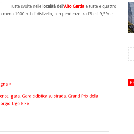
Tutte svolte nelle
località dell’
Alto Garda
e tutte e quattro
 meno 1000 mt di dislivello, con pendenze tra l’8 e il 9,5% e
”
P
agna >
ience
,
gara
,
Gara ciclistica su strada
,
Grand Prix della
iorgio Ugo Bike