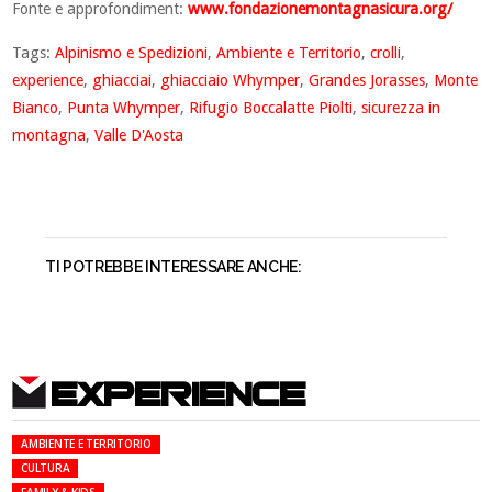
Fonte e approfondiment:
www.fondazionemontagnasicura.org/
Tags:
Alpinismo e Spedizioni
,
Ambiente e Territorio
,
crolli
,
experience
,
ghiacciai
,
ghiacciaio Whymper
,
Grandes Jorasses
,
Monte
Bianco
,
Punta Whymper
,
Rifugio Boccalatte Piolti
,
sicurezza in
montagna
,
Valle D'Aosta
TI POTREBBE INTERESSARE ANCHE:
EXPERIENCE
AMBIENTE E TERRITORIO
CULTURA