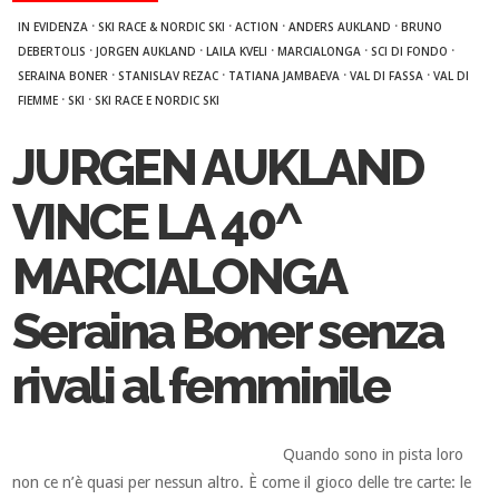
·
·
·
·
IN EVIDENZA
SKI RACE & NORDIC SKI
ACTION
ANDERS AUKLAND
BRUNO
·
·
·
·
·
DEBERTOLIS
JORGEN AUKLAND
LAILA KVELI
MARCIALONGA
SCI DI FONDO
·
·
·
·
SERAINA BONER
STANISLAV REZAC
TATIANA JAMBAEVA
VAL DI FASSA
VAL DI
·
·
FIEMME
SKI
SKI RACE E NORDIC SKI
JURGEN AUKLAND
VINCE LA 40^
MARCIALONGA
Seraina Boner senza
rivali al femminile
Quando sono in pista loro
non ce n’è quasi per nessun altro. È come il gioco delle tre carte: le