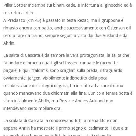
Piller Cottrer inciampa sui binari, cade, si infortuna al ginocchio ed è
costretto al ritiro.
A Predazzo (km 45) è passato in testa Rezac, ma il gruppone è
rimasto ancora compatto, anche successivamente con Östensen e il
ceco a fare da traino, sempre seguiti a vista dai due Aukland e da
Ahrlin.
La salita di Cascata è da sempre la vera protagonista, la salita che
fa andare di braccia quasi gli sci fossero canoa e le racchette
pagaie. E qui i “falchi” si sono scagliati sulla preda, il traguardo
ovviamente. Jørgen, visibilmente indispettito della poca
collaborazione dei colleghi di gara, ha iniziato ad alzare il ritmo
quando mancavano due chilometri alla fine. L’unico a tenere botta è
stato inizialmente Ahrlin, ma Rezac e Anders Aukland non
intendevano certo mollare ora.
La scalata di Cascata la conoscevano tutti a menadito e non
appena Ahrlin ha mostrato il primo segno di cedimento, i due altri
inseguitori ne hanno approfittato e sono saltati sul podio