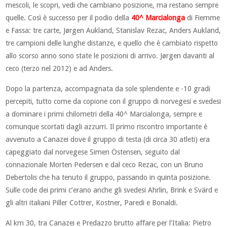
mescoli, le scopri, vedi che cambiano posizione, ma restano sempre
quelle. Così è successo per il podio della
40^ Marcialonga
di Fiemme
e Fassa: tre carte, Jørgen Aukland, Stanislav Rezac, Anders Aukland,
tre campioni delle lunghe distanze, e quello che è cambiato rispetto
allo scorso anno sono state le posizioni di arrivo. Jørgen davanti al
ceco (terzo nel 2012) e ad Anders.
Dopo la partenza, accompagnata da sole splendente e -10 gradi
percepiti, tutto come da copione con il gruppo di norvegesi e svedesi
a dominare i primi chilometri della 40^ Marcialonga, sempre e
comunque scortati dagli azzurri. Il primo riscontro importante è
avvenuto a Canazei dove il gruppo di testa (di circa 30 atleti) era
capeggiato dal norvegese Simen Östensen, seguito dal
connazionale Morten Pedersen e dal ceco Rezac, con un Bruno
Debertolis che ha tenuto il gruppo, passando in quinta posizione.
Sulle code dei primi c’erano anche gli svedesi Ahrlin, Brink e Svärd e
gli altri italiani Piller Cottrer, Kostner, Paredi e Bonaldi.
Al km 30, tra Canazei e Predazzo brutto affare per l’Italia: Pietro