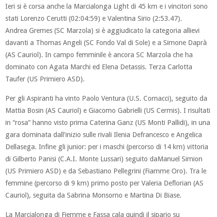
Ieri si è corsa anche la Marcialonga Light di 45 km e i vincitori sono
stati Lorenzo Cerutti (02:04:59) e Valentina Sirio (2:53.47).
Andrea Gremes (SC Marzola) si è aggiudicato la categoria allievi
davanti a Thomas Angeli (SC Fondo Val di Sole) e a Simone Daprà
(AS Cauriol). In campo femminile è ancora SC Marzola che ha
dominato con Agata Marchi ed Elena Detassis. Terza Carlotta
Taufer (US Primiero ASD).
Per gli Aspiranti ha vinto Paolo Ventura (U.S. Cornacci), seguito da
Mattia Bosin (AS Cauriol) e Giacomo Gabrielli (US Cermis). I risultati
in “rosa” hanno visto prima Caterina Ganz (US Monti Pallidi), in una
gara dominata dall’inizio sulle rivali Ilenia Defrancesco e Angelica
Dellasega. Infine gli junior: per i maschi (percorso di 14 km) vittoria
di Gilberto Panisi (C.A.I. Monte Lussari) seguito daManuel Simion
(US Primiero ASD) e da Sebastiano Pellegrini (Fiamme Oro). Tra le
femmine (percorso di 9 km) primo posto per Valeria Deflorian (AS
Cauriol), seguita da Sabrina Monsorno e Martina Di Biase.
La Marcialonga di Fiemme e Fassa cala quindi il sipario su