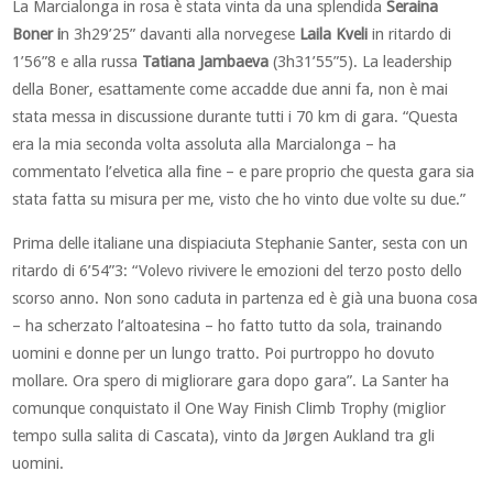
La Marcialonga in rosa è stata vinta da una splendida
Seraina
Boner i
n 3h29’25” davanti alla norvegese
Laila Kveli
in ritardo di
1’56”8 e alla russa
Tatiana Jambaeva
(3h31’55”5). La leadership
della Boner, esattamente come accadde due anni fa, non è mai
stata messa in discussione durante tutti i 70 km di gara. “Questa
era la mia seconda volta assoluta alla Marcialonga – ha
commentato l’elvetica alla fine – e pare proprio che questa gara sia
stata fatta su misura per me, visto che ho vinto due volte su due.”
Prima delle italiane una dispiaciuta Stephanie Santer, sesta con un
ritardo di 6’54”3: “Volevo rivivere le emozioni del terzo posto dello
scorso anno. Non sono caduta in partenza ed è già una buona cosa
– ha scherzato l’altoatesina – ho fatto tutto da sola, trainando
uomini e donne per un lungo tratto. Poi purtroppo ho dovuto
mollare. Ora spero di migliorare gara dopo gara”. La Santer ha
comunque conquistato il One Way Finish Climb Trophy (miglior
tempo sulla salita di Cascata), vinto da Jørgen Aukland tra gli
uomini.