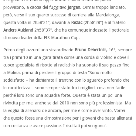
provvisorio, a caccia del fuggitivo
Jørgen
. Ormai troppo lanciato,
però, verso il suo quarto successo di carriera alla Marcialonga,
questa volta in 2h58’21”, davanti a
Rezac
(2h58’28”) e al fratello
Anders Aukland
2h58”37”, che ha comunque indossato il pettorale
di nuovo leader della FIS Marathon Cup.
Primo degli azzurri uno straordinario
Bruno Debertolis,
16°, sempre
tra i primi 10 in una gara tirata come una corda di violino e dove il
cuoco specialista di risotto al radicchio ha suonato il suo pezzo fino
a Molina, prima di perdere il gruppo di testa “Sono molto
soddisfatto – ha dichiarato il trentino con lo sguardo profondo che
lo caratterizza – sono sempre stato tra i migliori, cosa non facile
perché loro sono una squadra forte. Questa è stata un po’ una
rivincita per me, anche se dal 2010 non sono più professionista. Ma
la voglia di allenarsi c’è ancora, per me è come aver vinto. Vorrei
che questo fosse una dimostrazione per i giovani che basta allenarsi
con costanza e avere passione. I risultati poi vengono”.