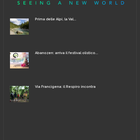
Prima delle Alpi, la Val...
Abanozen: arriva il festival olistico...
Via Francigena: il Respiro incontra