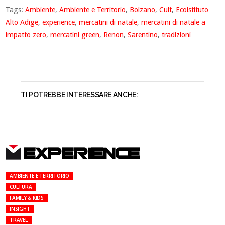
Tags:
Ambiente
,
Ambiente e Territorio
,
Bolzano
,
Cult
,
Ecoistituto
Alto Adige
,
experience
,
mercatini di natale
,
mercatini di natale a
impatto zero
,
mercatini green
,
Renon
,
Sarentino
,
tradizioni
TI POTREBBE INTERESSARE ANCHE:
EXPERIENCE
AMBIENTE E TERRITORIO
CULTURA
FAMILY & KIDS
INSIGHT
TRAVEL