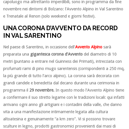
capoluogo ma altrettanto imperdibili, sono in programma da fine
novembre nei dintorni di Bolzano: l’Avvento Alpino in Val Sarentino
e Trenatale al Renon (solo weekend e giorni festivi).
UNA CORONA D’AVVENTO DA RECORD
IN VAL SARENTINO
Nel paese di Sarentino, in occasione dell’
Avvento Alpino
sarà
preparata una
gigantesca corona d’Avvento
del diametro di 10
metri (puntano a entrare nel Guinness dei Primati), intrecciata con
profumati rami di pino mugo sarentensis (corrispondenti a 250 mq,
la più grande di tutto l’arco alpino). La corona sarà decorata con
grandi candele e benedetta dal decano durante una cerimonia in
programma il
29 novembre.
In questo modo l’Avvento Alpino tiene
a confermare il suo stretto legame con le tradizioni locali: qui infatti
arrivano ogni anno gli artigiani e i contadini della valle, che danno
vita a una manifestazione intimamente legata alla cultura
altoatesina e genuinamente “a km zero”. Vi si possono trovare
sculture in legno, prodotti gastronomici provenienti dai masi di