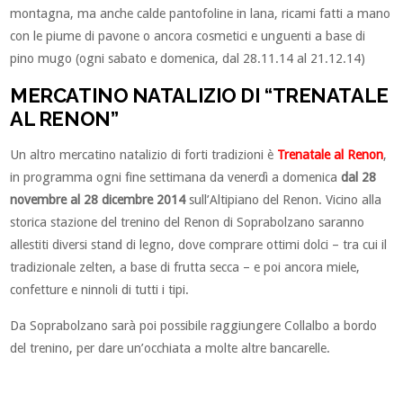
montagna, ma anche calde pantofoline in lana, ricami fatti a mano
con le piume di pavone o ancora cosmetici e unguenti a base di
pino mugo (ogni sabato e domenica, dal 28.11.14 al 21.12.14)
MERCATINO NATALIZIO DI “TRENATALE
AL RENON”
Un altro mercatino natalizio di forti tradizioni è
Trenatale al Renon
,
in programma ogni fine settimana da venerdì a domenica
dal 28
novembre al 28 dicembre 2014
sull’Altipiano del Renon. Vicino alla
storica stazione del trenino del Renon di Soprabolzano saranno
allestiti diversi stand di legno, dove comprare ottimi dolci – tra cui il
tradizionale zelten, a base di frutta secca – e poi ancora miele,
confetture e ninnoli di tutti i tipi.
Da Soprabolzano sarà poi possibile raggiungere Collalbo a bordo
del trenino, per dare un’occhiata a molte altre bancarelle.