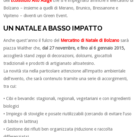
dell’
Ecoistituto Alto Adige
che si è impegnato affinché il Mercatino di
Bolzano – insieme a quelli di Merano, Brunico, Bressanone e
Vipiteno – diventi un Green Event.
UN NATALE A BASSO IMPATTO
Anche quest’anno il fulcro del
Mercatino di Natale di Bolzano
sarà
piazza Walther che,
dal 27 novembre, e fino al 6 gennaio 2015,
accoglierà stand zeppi di decorazioni, dolciumi, giocattoli
tradizionali e prodotti di artigianato altoatesino.
La novità sta nella particolare attenzione all’impatto ambientale
dell’evento, che sarà contenuto tramite una serie di accorgimenti,
tra cui:
• Cibi e bevande: stagionali, regionali, vegetariani e con ingredienti
biologici
• Impiego di stoviglie e posate riutilizzabili (cercando di evitare l’uso
di bibite in lattina)
• Gestione dei rifiuti ben organizzata (riduzione e raccolta
differenziata)