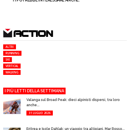
TI POTREBBE INTERESSARE ANCHE:
ACTION
ALTRI
RUNNING
SKI
VERTICAL
WALKING
I PIÙ LETTI DELLA SETTIMANA
Valanga sul Broad Peak: dieci alpinisti dispersi, tra loro
anche...
31 LUGLIO 2026
Eritrea e Isole Dahlak: un viaggio tra altipiani, Mar Rosso...