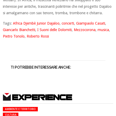
Motian). In Africa, il musicista veneziano ha sviluppato il suo
interesse per antiche, trascinanti poliritmie che nel progetto Dajaloo
si amalgamano con sax tenore, tromba, trombone e chitarra.
Tags:
Africa Djembè Junior Dajaloo
,
concerti
,
Giampaolo Casati
,
Giancarlo Bianchetti
,
I Suoni delle Dolomiti
,
Mezzocorona
,
musica
,
Pietro Tonolo
,
Roberto Rossi
TI POTREBBE INTERESSARE ANCHE:
EXPERIENCE
AMBIENTE E TERRITORIO
CULTURA