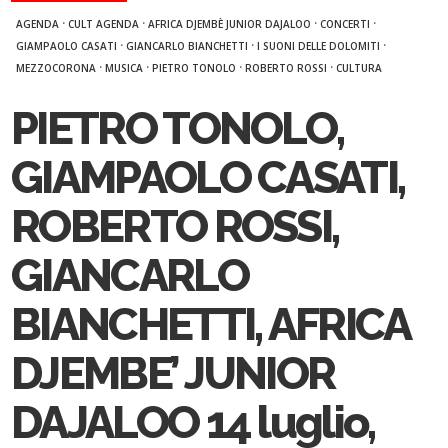
·
·
·
·
AGENDA
CULT AGENDA
AFRICA DJEMBÈ JUNIOR DAJALOO
CONCERTI
·
·
·
GIAMPAOLO CASATI
GIANCARLO BIANCHETTI
I SUONI DELLE DOLOMITI
·
·
·
·
MEZZOCORONA
MUSICA
PIETRO TONOLO
ROBERTO ROSSI
CULTURA
PIETRO TONOLO,
GIAMPAOLO CASATI,
ROBERTO ROSSI,
GIANCARLO
BIANCHETTI, AFRICA
DJEMBE’ JUNIOR
DAJALOO 14 luglio,