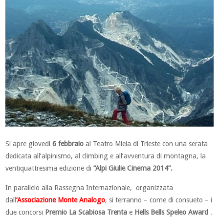
Si apre giovedì
6 febbraio
al Teatro Miela di Trieste con una serata
dedicata all’alpinismo, al climbing e all’avventura di montagna, la
ventiquattresima edizione di
“Alpi Giulie Cinema 2014”.
In parallelo alla Rassegna Internazionale, organizzata
dall
‘Associazione Monte Analogo
, si terranno – come di consueto – i
due concorsi
Premio La Scabiosa Trenta
e
Hells Bells Speleo Award
.