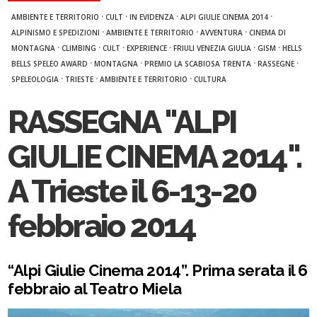
·
·
·
·
AMBIENTE E TERRITORIO
CULT
IN EVIDENZA
ALPI GIULIE CINEMA 2014
·
·
·
ALPINISMO E SPEDIZIONI
AMBIENTE E TERRITORIO
AVVENTURA
CINEMA DI
·
·
·
·
·
·
MONTAGNA
CLIMBING
CULT
EXPERIENCE
FRIULI VENEZIA GIULIA
GISM
HELLS
·
·
·
·
BELLS SPELEO AWARD
MONTAGNA
PREMIO LA SCABIOSA TRENTA
RASSEGNE
·
·
·
SPELEOLOGIA
TRIESTE
AMBIENTE E TERRITORIO
CULTURA
RASSEGNA "ALPI
GIULIE CINEMA 2014".
A Trieste il 6-13-20
febbraio 2014
“Alpi Giulie Cinema 2014”. Prima serata il 6
febbraio al Teatro Miela