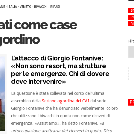
·
·
·
·
ANE
ITALIA
VENETO
BIVACCHI
RIFUGI
BI
P
zati come case
RI
gordino
Fil
L’attacco di Giorgio Fontanive:
«Non sono resort, ma strutture
per le emergenze. Chi di dovere
deve intervenire»
La questione è stata sollevata nel corso dell’ultima
assemblea della
Sezione agordina del CAI
dal socio
P
Giorgio Fontanive che ha denunciato verbalmente coloro
che utilizzano i bivacchi in quota non come ricoveri di
emergenza. «Assistiamo», ha detto Fontanive,
«a
un’occupazione arbitraria dei ricoveri in quota. Dico