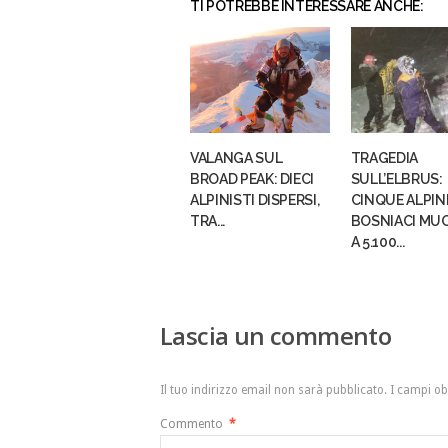
TI POTREBBE INTERESSARE ANCHE:
VALANGA SUL
TRAGEDIA
BROAD PEAK: DIECI
SULL’ELBRUS:
ALPINISTI DISPERSI,
CINQUE ALPIN
TRA...
BOSNIACI MU
A 5.100...
Lascia un commento
Il tuo indirizzo email non sarà pubblicato.
I campi ob
Commento
*