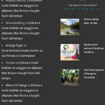
Naquib Mafhuz
su
Eritrea e
Isole Dahlak: un viaggio tra
altipiani, Mar Rosso e luoghi
fuori dal tempo
Prima delle
MountainBlog
su
Eritrea e
Alpi, la Val...
Isole Dahlak: un viaggio tra
altipiani, Mar Rosso e luoghi
fuori dal tempo
Abanozen:
tiranga login
su
arriva il festival
Escursionista trovato morto su
olistico...
via ferrata a Courmayeur
Orietta
su
Eritrea e Isole
Dahlak: un viaggio tra altipiani,
Via Francigena:
Mar Rosso e luoghi fuori dal
il Respiro
incontra
tempo
Marco Di Gangi
su
Eritrea e
Isole Dahlak: un viaggio tra
altipiani, Mar Rosso e luoghi
fuori dal tempo