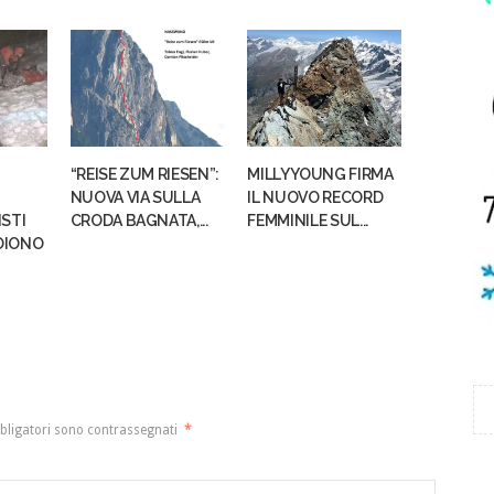
“REISE ZUM RIESEN”:
MILLY YOUNG FIRMA
NUOVA VIA SULLA
IL NUOVO RECORD
ISTI
CRODA BAGNATA,...
FEMMINILE SUL...
OIONO
bligatori sono contrassegnati
*