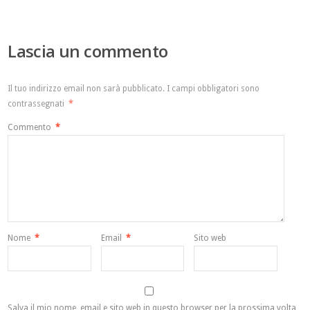
Lascia un commento
Il tuo indirizzo email non sarà pubblicato.
I campi obbligatori sono
contrassegnati
*
Commento
*
Nome
*
Email
*
Sito web
Salva il mio nome, email e sito web in questo browser per la prossima volta