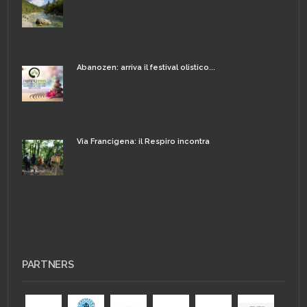
Abanozen: arriva il festival olistico...
Via Francigena: il Respiro incontra
PARTNERS