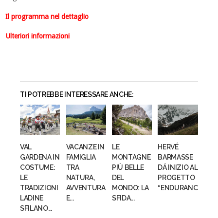
Il programma nel dettaglio
Ulteriori informazioni
TI POTREBBE INTERESSARE ANCHE:
VAL
VACANZE IN
LE
HERVÉ
GARDENA IN
FAMIGLIA
MONTAGNE
BARMASSE
COSTUME:
TRA
PIÙ BELLE
DÁ INIZIO AL
LE
NATURA,
DEL
PROGETTO
TRADIZIONI
AVVENTURA
MONDO: LA
“ENDURANCE...
LADINE
E...
SFIDA...
SFILANO...