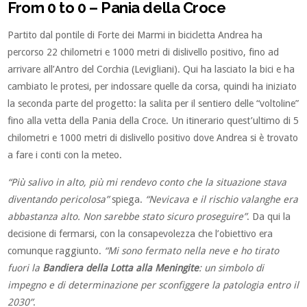
From 0 to 0 – Pania della Croce
Partito dal pontile di Forte dei Marmi in bicicletta Andrea ha
percorso 22 chilometri e 1000 metri di dislivello positivo, fino ad
arrivare all’Antro del Corchia (Levigliani). Qui ha lasciato la bici e ha
cambiato le protesi, per indossare quelle da corsa, quindi ha iniziato
la seconda parte del progetto: la salita per il sentiero delle “voltoline”
fino alla vetta della Pania della Croce. Un itinerario quest’ultimo di 5
chilometri e 1000 metri di dislivello positivo dove Andrea si è trovato
a fare i conti con la meteo.
“Più salivo in alto, più mi rendevo conto che la situazione stava
diventando pericolosa”
spiega.
“Nevicava e il rischio valanghe era
abbastanza alto. Non sarebbe stato sicuro proseguire”
. Da qui la
decisione di fermarsi, con la consapevolezza che l’obiettivo era
comunque raggiunto.
“Mi sono fermato nella neve e ho tirato
fuori la
Bandiera della Lotta alla Meningite
: un simbolo di
impegno e di determinazione per sconfiggere la patologia entro il
2030”
.