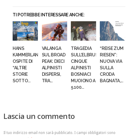
TI POTREBBE INTERESSARE ANCHE:
HANS
VALANGA
TRAGEDIA
“REISE ZUM
KAMMERLANDER
SUL BROAD
SULL’ELBRUS:
RIESEN”:
OSPITE DI
PEAK: DIECI
CINQUE
NUOVA VIA
“ALTRE
ALPINISTI
ALPINISTI
SULLA
STORIE
DISPERSI,
BOSNIACI
CRODA
SOTTO...
TRA...
MUOIONO A
BAGNATA,...
5.100...
Lascia un commento
Il tuo indirizzo email non sarà pubblicato.
I campi obbligatori sono