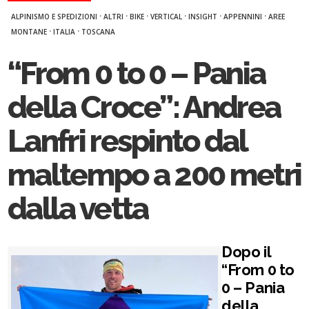
·
·
·
·
·
·
ALPINISMO E SPEDIZIONI
ALTRI
BIKE
VERTICAL
INSIGHT
APPENNINI
AREE
·
·
MONTANE
ITALIA
TOSCANA
“From 0 to 0 – Pania
della Croce”: Andrea
Lanfri respinto dal
maltempo a 200 metri
dalla vetta
Dopo il
“From 0 to
0 – Pania
della