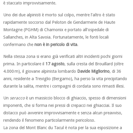
è staccato improvvisamente.
Uno dei due alpinisti è morto sul colpo, mentre l’altro è stato
rapidamente soccorso dal Peloton de Gendarmerie de Haute
Montagne (PGHM) di Chamonix e portato all’ospedale di
Sallanches, in Alta Savoia. Fortunatamente, le fonti locali
confermano che
non è in pericolo di vita
.
Nella stessa zona si erano già verificati altri incidenti pochi giorni
prima. In particolare i
l
17 agosto
, sulla cresta del Brouillard (oltre
4.000 m), il giovane alpinista lombardo
Davide Migliorino
, di 36
anni, residente a Treviglio (Bergamo), ha perso la vita precipitando
durante la salita, mentre i compagni di cordata sono rimasti illesi
.
Un
seracco
è un massiccio blocco di ghiaccio, spesso di dimensioni
imponenti, che si forma nei pressi di crepacci nei ghiacciai. Il suo
distacco può avvenire improvvisamente e senza alcun preavviso,
rendendo il fenomeno particolarmente pericoloso
.
La zona del Mont Blanc du Tacul è nota per la sua esposizione a