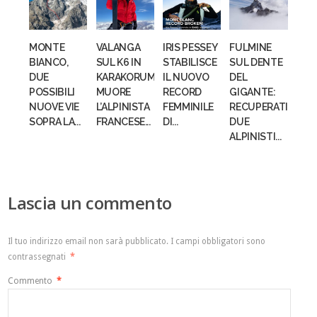
MONTE
VALANGA
IRIS PESSEY
FULMINE
BIANCO,
SUL K6 IN
STABILISCE
SUL DENTE
DUE
KARAKORUM:
IL NUOVO
DEL
POSSIBILI
MUORE
RECORD
GIGANTE:
NUOVE VIE
L’ALPINISTA
FEMMINILE
RECUPERATI
SOPRA LA...
FRANCESE...
DI...
DUE
ALPINISTI...
Lascia un commento
Il tuo indirizzo email non sarà pubblicato.
I campi obbligatori sono
contrassegnati
*
Commento
*