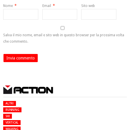
Nome
*
Email
*
Sito web
Salva il mio nome, email e sito web in questo browser per la prossima volta
che commento.
ACTION
ALTRI
RUNNING
SKI
VERTICAL
WALKING