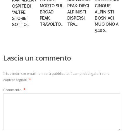
OSPITE DI
MORTO SUL
PEAK: DIECI
CINQUE
“ALTRE
BROAD
ALPINISTI
ALPINISTI
STORIE
PEAK,
DISPERSI,
BOSNIACI
SOTTO...
TRAVOLTO...
TRA...
MUOIONO A
5.100...
Lascia un commento
Il tuo indirizzo email non sarà pubblicato.
I campi obbligatori sono
contrassegnati
*
Commento
*