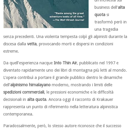
un’inchiesta sul
business dell’
alta
quota
si
trasformò però in
una tragedia
senza precedenti. Una violenta tempesta colpì gli alpinisti durante la
discesa dalla
vetta
, provocando morti e dispersi in condizioni
estreme.
Da quell’esperienza nacque
Into Thin Air
, pubblicato nel 1997 e
diventato rapidamente uno dei libri di montagna più letti al mondo.
L’opera contribuì a portare il grande pubblico dentro le dinamiche
dell’
alpinismo himalayano
moderno, mostrando i limiti delle
spedizioni commerciali
, le pressioni economiche e le difficoltà
decisionali in
alta quota
. Ancora oggi il racconto di Krakauer
rappresenta un punto di riferimento nella letteratura alpinistica
contemporanea.
Paradossalmente, però, lo stesso autore riconosce che il successo