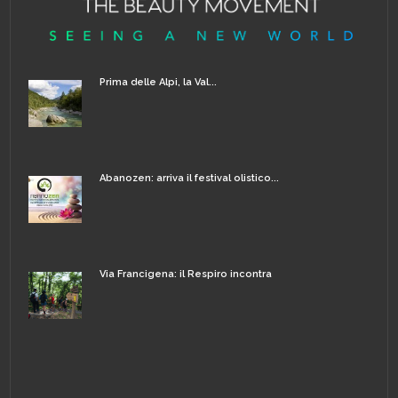
Prima delle Alpi, la Val...
Abanozen: arriva il festival olistico...
Via Francigena: il Respiro incontra