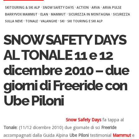
·
·
·
·
SKITOURING & SKI ALP
SNOW SAFETY DAYS
ACTION
ARVA
ARVA PULSE
·
·
·
·
BARRYVOX MAMMUT
ELAN
MAMMUT
SICUREZZA IN MONTAGNA
SICUREZZA
·
·
·
·
SULLA NEVE
TONALE
VALANGHE
SKI
SKI TOURING E SKI ALP
SNOW SAFETY DAYS
AL TONALE 11 e 12
dicembre 2010 – due
giorni di Freeride con
Ube Piloni
Snow Safety Days
fa tappa al
Tonale
: (11/12 dicembre 2010) due giornate di sci
Freeride
accompagnati dalla Guida Alpina
Ube Piloni
testimonial
Mammut
e