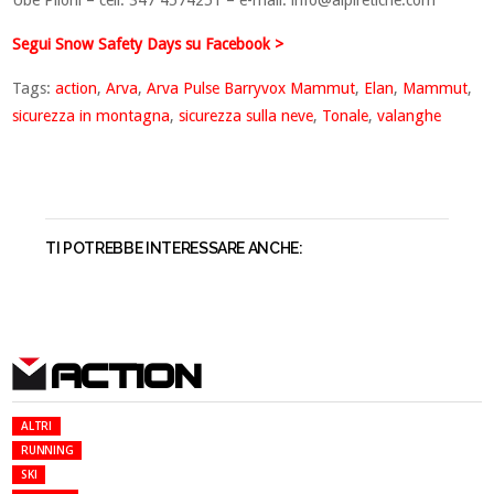
Ube Piloni – cell. 347 4574251 – e-mail:
info@alpiretiche.com
Segui Snow Safety Days su Facebook >
Tags:
action
,
Arva
,
Arva Pulse Barryvox Mammut
,
Elan
,
Mammut
,
sicurezza in montagna
,
sicurezza sulla neve
,
Tonale
,
valanghe
TI POTREBBE INTERESSARE ANCHE:
ACTION
ALTRI
RUNNING
SKI