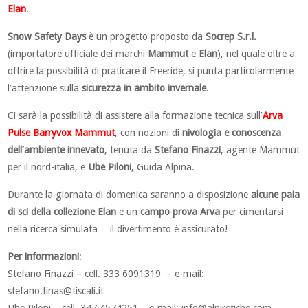
Elan
.
Snow Safety Days
è un progetto proposto da
Socrep S.r.l.
(importatore ufficiale dei marchi
Mammut
e
Elan
), nel quale oltre a
offrire la possibilità di praticare il Freeride, si punta particolarmente
l’attenzione sulla
sicurezza in ambito invernale
.
Ci sarà la possibilità di assistere alla formazione tecnica sull’
Arva
Pulse Barryvox Mammut
, con nozioni di
nivologia e conoscenza
dell’ambiente innevato
, tenuta da
Stefano Finazzi
, agente Mammut
per il nord-italia, e
Ube Piloni
, Guida Alpina.
Durante la giornata di domenica saranno a disposizione
alcune paia
di sci della collezione Elan
e un
campo
prova Arva
per cimentarsi
nella ricerca simulata… il divertimento è assicurato!
Per informazioni
:
Stefano Finazzi – cell. 333 6091319 – e-mail:
stefano.finas@tiscali.it