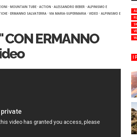
·
·
·
·
ZIONI
MOUNTAIN TUBE
ACTION
ALESSANDRO BEBER
ALPINISMO E
AL
·
·
·
·
ICHE
ERMANNO SALVATERRA
VIA MARIA-SUPERMARIA
VIDEO
ALPINISMO E
R
SK
VE
A" CON ERMANNO
W
ideo
I