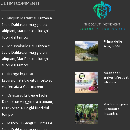
ULTIMI COMMENTI
Naquib Mafhuz
su
Eritrea e
Isole Dahlak: un viaggio tra
altipiani, Mar Rosso e luoghi
fuori dal tempo
Prima delle
MountainBlog
su
Eritrea e
Alpi, la Val...
Isole Dahlak: un viaggio tra
altipiani, Mar Rosso e luoghi
fuori dal tempo
Abanozen:
tiranga login
su
arriva il festival
Escursionista trovato morto su
olistico...
via ferrata a Courmayeur
Orietta
su
Eritrea e Isole
Dahlak: un viaggio tra altipiani,
Via Francigena:
Mar Rosso e luoghi fuori dal
il Respiro
incontra
tempo
Marco Di Gangi
su
Eritrea e
Isole Dahlak: un viaggio tra