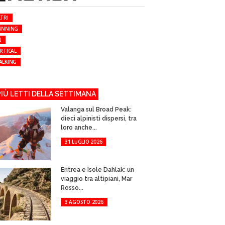
TRI
UNNING
I
RTICAL
ALKING
 PIÙ LETTI DELLA SETTIMANA
Valanga sul Broad Peak:
dieci alpinisti dispersi, tra
loro anche...
31 LUGLIO 2026
Eritrea e Isole Dahlak: un
viaggio tra altipiani, Mar
Rosso...
3 AGOSTO 2026