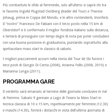
Più combattute le sfide al femminile, solo all’ultimo si saprà chi tra
le favorite Ingvild Flugstad Oestberg (leader del Tour) e Therese
Johaug, prima in Coppa del Mondo, e le altre contendenti, trionferà.
Il “nostro” Francesco De Fabiani con il terzo posto nella 15 km di
Oberstdorf si è confermato il miglior fondista italiano sulla distanza,
e tenterà di proseguire con tempi degni di nota per poter concludere
con una buona posizione in graduatoria, puntando soprattutto alla
spettacolare mass start in classico di sabato.
I migliori piazzamenti azzurri nella storia del Tour de Ski furono i
terzi posti di Giorgio Di Centa (2008), Arianna Follis (2008, 2010) e
Marianna Longa (2011).
PROGRAMMA GARE
Il verdetto sarà emanato al termine delle giornate conclusive in Val
di Fiemme. Sabato 9 gennaio a Lago di Tesero la Mass Start in
tecnica classica di 10 e 15 km, rispettivamente per femmine (12.30)
e maschi (14.30), fornirà i distacchi in vista dell’ultima giornata di