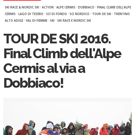
·
·
·
·
SKI RACE & NORDIC SKI
ACTION
ALPE CERMIS
DOBBIACO
FINAL CLIMB DELL’ALPE
·
·
·
·
·
CERMIS
LAGO DI TESERO
SCI DI FONDO
SCI NORDICO
TOUR DE SKI
TRENTINO
·
·
·
ALTO ADIGE
VAL DI FIEMME
SKI
SKI RACE E NORDIC SKI
TOUR DE SKI 2016.
Final Climb dell'Alpe
Cermis al via a
Dobbiaco!