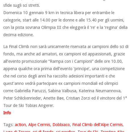
sfide sugli sci stretti.
Domenica 10 gennaio 9 km in tecnica libera per entrambe le
categorie, start alle 14.00 per le donne e alle 15.40 per gli uomini,
con la pista sovrana Olimpia III che eleggerà il ‘re’ e la ‘regina’ della
decima edizione.
La Final Climb non sarà unicamente riservata ai campioni dello sci di
fondo, ma anche ad amatori, ex campioni ed appassionati, grazie
all’evento promozionale “Rampa con i Campioni” delle ore 10.00,
appena qualche ora prima dell’evento ‘principe’, una competizione
che nel corso degli anni ha raccolto adesioni importanti e che
quest’anno vedrà partecipare ex campioni mondiali ed olimpici
come Gabriella Paruzzi, Sabina Valbusa, Katerina Neumannova,
Peter Schlickenrieder, Anette Bøe, Cristian Zorzi ed il vincitore del 1°
Tour de Ski Tobias Angerer.
Info
Tags:
action
,
Alpe Cermis
,
Dobbiaco
,
Final Climb dell’Alpe Cermis
,
Lago di Tesero
,
sci di fondo
,
sci nordico
,
Tour de Ski
,
Trentino Alto