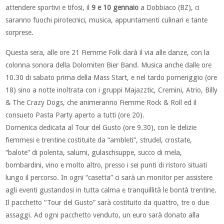
attendere sportivi e tifosi, il
9 e 10 gennaio
a Dobbiaco (BZ), ci
saranno fuochi pirotecnici, musica, appuntamenti culinari e tante
sorprese.
Questa sera, alle ore 21 Fiemme Folk darà il via alle danze, con la
colonna sonora della Dolomiten Bier Band. Musica anche dalle ore
10.30 di sabato prima della Mass Start, e nel tardo pomeriggio (ore
18) sino a notte inoltrata con i gruppi Majazztic, Cremini, Atrio, Billy
& The Crazy Dogs, che animeranno Fiemme Rock & Roll ed il
consueto Pasta Party aperto a tutti (ore 20).
Domenica dedicata al Tour del Gusto (ore 9.30), con le delizie
fiemmesi e trentine costituite da “ambleti”, strudel, crostate,
“balote” di polenta, salumi, gulaschsuppe, succo di mela,
bombardini, vino e molto altro, presso i sei punti di ristoro situati
lungo il percorso. In ogni “casetta” ci sarà un monitor per assistere
agli eventi gustandosi in tutta calma e tranquillità le bontà trentine.
Il pacchetto “Tour del Gusto” sarà costituito da quattro, tre o due
assaggi. Ad ogni pacchetto venduto, un euro sarà donato alla