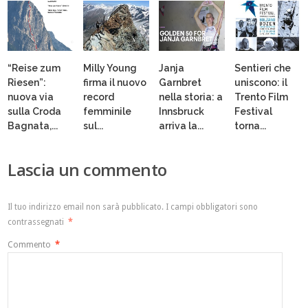
“Reise zum
Milly Young
Janja
Sentieri che
Riesen”:
firma il nuovo
Garnbret
uniscono: il
nuova via
record
nella storia: a
Trento Film
sulla Croda
femminile
Innsbruck
Festival
Bagnata,...
sul...
arriva la...
torna...
Lascia un commento
Il tuo indirizzo email non sarà pubblicato.
I campi obbligatori sono
contrassegnati
*
Commento
*