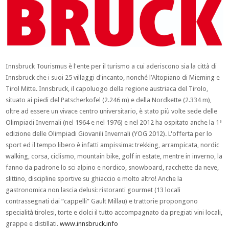
Innsbruck Tourismus è l'ente per il turismo a cui aderiscono sia la città di
Innsbruck che i suoi 25 villaggi d'incanto, nonché l’Altopiano di Mieming e
Tirol Mitte. Innsbruck, il capoluogo della regione austriaca del Tirolo,
situato ai piedi del Patscherkofel (2.246 m) e della Nordkette (2.334 m),
oltre ad essere un vivace centro universitario, è stato più volte sede delle
Olimpiadi Invernali (nel 1964 e nel 1976) e nel 2012 ha ospitato anche la 1ª
edizione delle Olimpiadi Giovanili Invernali (YOG 2012). L'offerta per lo
sport ed il tempo libero è infatti ampissima: trekking, arrampicata, nordic
walking, corsa, ciclismo, mountain bike, golf in estate, mentre in inverno, la
fanno da padrone lo sci alpino e nordico, snowboard, racchette da neve,
slittino, discipline sportive su ghiaccio e molto altro! Anche la
gastronomica non lascia delusi: ristoranti gourmet (13 locali
contrassegnati dai “cappelli” Gault Millau) e trattorie propongono
specialità tirolesi, torte e dolci il tutto accompagnato da pregiati vini locali,
grappe e distillati.
www.innsbruck.info