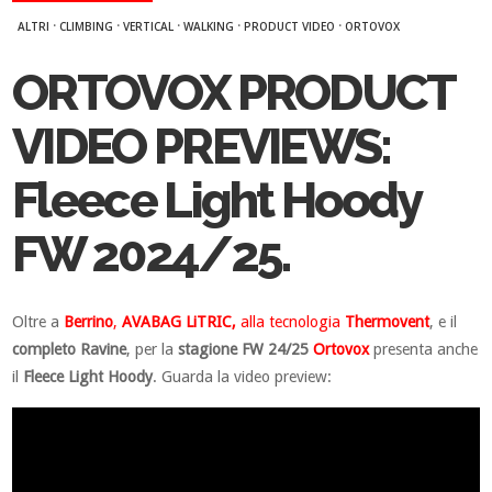
·
·
·
·
·
ALTRI
CLIMBING
VERTICAL
WALKING
PRODUCT VIDEO
ORTOVOX
ORTOVOX PRODUCT
VIDEO PREVIEWS:
Fleece Light Hoody
FW 2024/25.
Oltre a
Berrino
,
AVABAG LiTRIC,
alla tecnologia
Thermovent
, e il
completo Ravine
, per la
stagione FW 24/25
Ortovox
presenta anche
il
Fleece Light Hoody
.
Guarda la video preview: