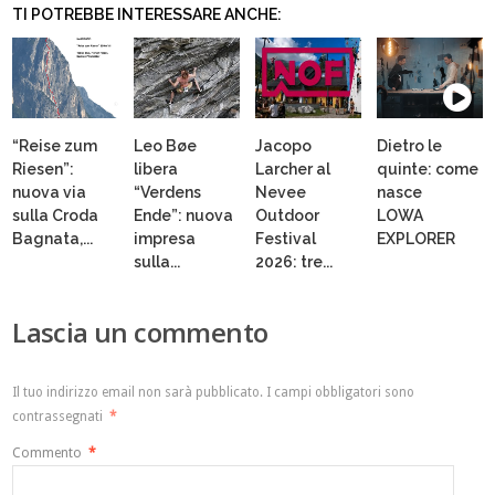
TI POTREBBE INTERESSARE ANCHE:
“Reise zum
Leo Bøe
Jacopo
Dietro le
Riesen”:
libera
Larcher al
quinte: come
nuova via
“Verdens
Nevee
nasce
sulla Croda
Ende”: nuova
Outdoor
LOWA
Bagnata,...
impresa
Festival
EXPLORER
sulla...
2026: tre...
Lascia un commento
Il tuo indirizzo email non sarà pubblicato.
I campi obbligatori sono
contrassegnati
*
Commento
*