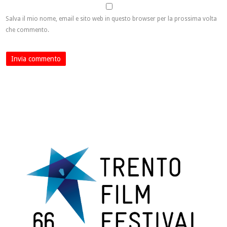
Salva il mio nome, email e sito web in questo browser per la prossima volta
che commento.