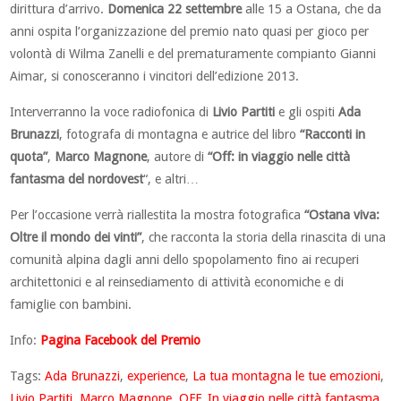
dirittura d’arrivo.
Domenica 22 settembre
alle 15 a Ostana, che da
anni ospita l’organizzazione del premio nato quasi per gioco per
volontà di Wilma Zanelli e del prematuramente compianto Gianni
Aimar, si conosceranno i vincitori dell’edizione 2013.
Interverranno la voce radiofonica di
Livio Partiti
e gli ospiti
Ada
Brunazzi
, fotografa di montagna e autrice del libro
“Racconti in
quota”
,
Marco Magnone
, autore di
“Off: in viaggio nelle città
fantasma del nordovest
“, e altri…
Per l’occasione verrà riallestita la mostra fotografica
“Ostana viva:
Oltre il mondo dei vinti”
, che racconta la storia della rinascita di una
comunità alpina dagli anni dello spopolamento fino ai recuperi
architettonici e al reinsediamento di attività economiche e di
famiglie con bambini.
Info:
Pagina Facebook del Premio
Tags:
Ada Brunazzi
,
experience
,
La tua montagna le tue emozioni
,
Livio Partiti
,
Marco Magnone
,
OFF. In viaggio nelle città fantasma