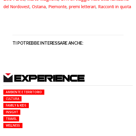
del Nordovest
,
Ostana
,
Piemonte
,
premi letterari
,
Racconti in quota
TI POTREBBE INTERESSARE ANCHE:
EXPERIENCE
AMBIENTE E TERRITORIO
CULTURA
FAMILY & KIDS
INSIGHT
TRAVEL
WELLNESS