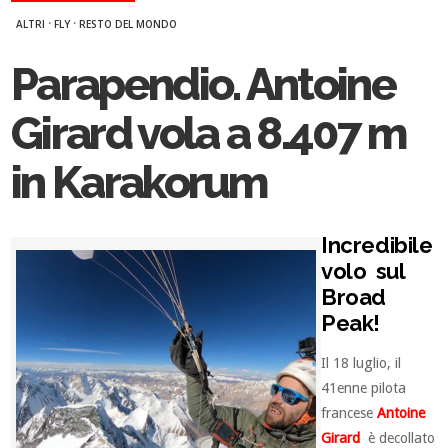
·
·
ALTRI
FLY
RESTO DEL MONDO
Parapendio. Antoine
Girard vola a 8.407 m
in Karakorum
Incredibile
volo sul
Broad
Peak!
Il 18 luglio, il
41enne pilota
francese
Antoine
Girard
è decollato