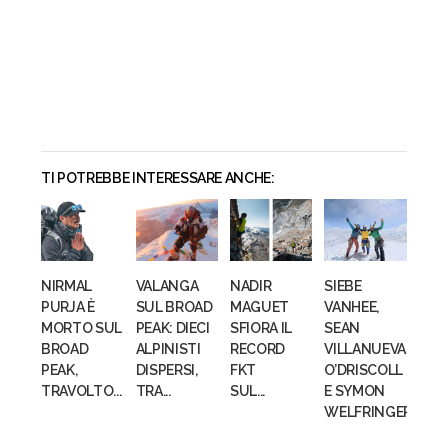
TI POTREBBE INTERESSARE ANCHE:
NIRMAL
VALANGA
NADIR
SIEBE
PURJA È
SUL BROAD
MAGUET
VANHEE,
MORTO SUL
PEAK: DIECI
SFIORA IL
SEAN
BROAD
ALPINISTI
RECORD
VILLANUEVA
PEAK,
DISPERSI,
FKT
O’DRISCOLL
TRAVOLTO...
TRA...
SUL...
E SYMON
WELFRINGER...