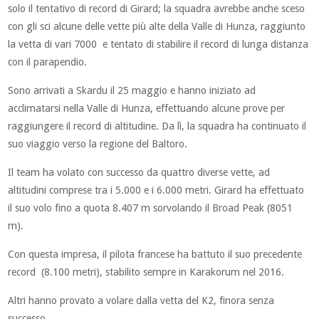
solo il tentativo di record di Girard; la squadra avrebbe anche sceso
con gli sci alcune delle vette più alte della Valle di Hunza, raggiunto
la vetta di vari 7000 e tentato di stabilire il record di lunga distanza
con il parapendio.
Sono arrivati ​​a Skardu il 25 maggio e hanno iniziato ad
acclimatarsi nella Valle di Hunza, effettuando alcune prove per
raggiungere il record di altitudine. Da lì, la squadra ha continuato il
suo viaggio verso la regione del Baltoro.
Il team ha volato con successo da quattro diverse vette, ad
altitudini comprese tra i 5.000 e i 6.000 metri. Girard ha effettuato
il suo volo fino a quota 8.407 m sorvolando il Broad Peak (8051
m).
Con questa impresa, il pilota francese ha battuto il suo precedente
record (8.100 metri), stabilito sempre in Karakorum nel 2016.
Altri hanno provato a volare dalla vetta del K2, finora senza
successo.