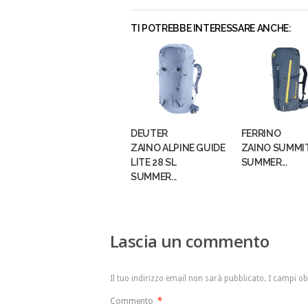
TI POTREBBE INTERESSARE ANCHE:
DEUTER
FERRINO
ZAINO ALPINE GUIDE
ZAINO SUMMIT
LITE 28 SL
SUMMER...
SUMMER...
Lascia un commento
Il tuo indirizzo email non sarà pubblicato.
I campi ob
Commento
*