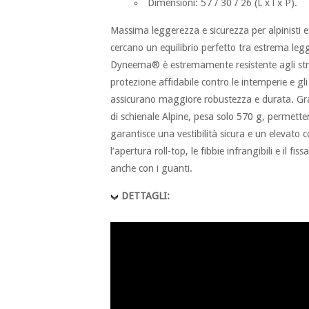
Dimensioni: 57 / 30 / 26 (L x l x P).
Massima leggerezza e sicurezza per alpinisti esi
cercano un equilibrio perfetto tra estrema legg
Dyneema® è estremamente resistente agli strap
protezione affidabile contro le intemperie e gl
assicurano maggiore robustezza e durata. Graz
di schienale Alpine, pesa solo 570 g, permette
garantisce una vestibilità sicura e un elevato 
l’apertura roll-top, le fibbie infrangibili e il fi
anche con i guanti.
DETTAGLI: