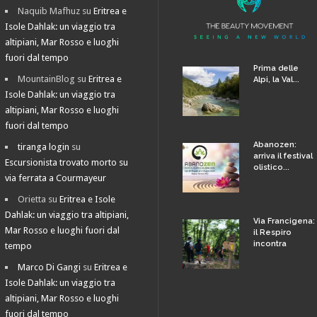
Naquib Mafhuz
su
Eritrea e
Isole Dahlak: un viaggio tra
altipiani, Mar Rosso e luoghi
fuori dal tempo
Prima delle
MountainBlog
su
Eritrea e
Alpi, la Val...
Isole Dahlak: un viaggio tra
altipiani, Mar Rosso e luoghi
fuori dal tempo
Abanozen:
tiranga login
su
arriva il festival
Escursionista trovato morto su
olistico...
via ferrata a Courmayeur
Orietta
su
Eritrea e Isole
Dahlak: un viaggio tra altipiani,
Via Francigena:
Mar Rosso e luoghi fuori dal
il Respiro
incontra
tempo
Marco Di Gangi
su
Eritrea e
Isole Dahlak: un viaggio tra
altipiani, Mar Rosso e luoghi
fuori dal tempo