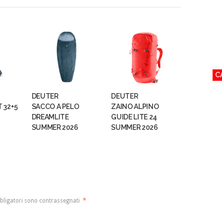
C
DEUTER
DEUTER
 32+5
SACCO A PELO
ZAINO ALPINO
DREAMLITE
GUIDE LITE 24
SUMMER 2026
SUMMER 2026
bligatori sono contrassegnati
*