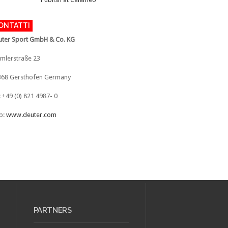
ONTATTI
ter Sport GmbH & Co. KG
mlerstraße 23
368 Gersthofen Germany
: +49 (0) 821 4987- 0
b:
www.deuter.com
PARTNERS