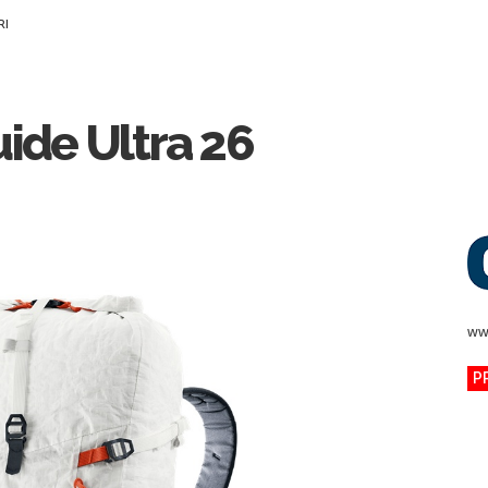
RI
uide Ultra 26
ww
P