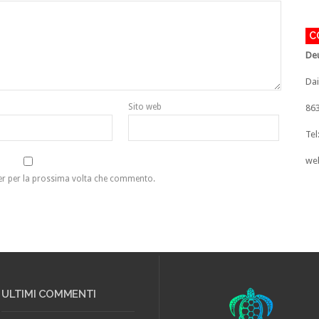
C
Deu
Dai
Sito web
86
Tel
we
ser per la prossima volta che commento.
ULTIMI COMMENTI