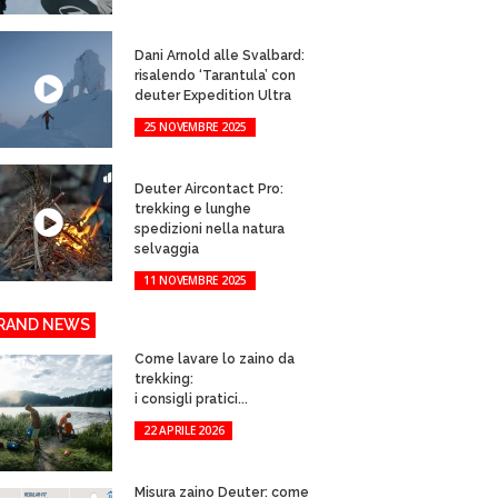
Dani Arnold alle Svalbard:
risalendo ‘Tarantula’ con
deuter Expedition Ultra
25 NOVEMBRE 2025
Deuter Aircontact Pro:
trekking e lunghe
spedizioni nella natura
selvaggia
11 NOVEMBRE 2025
RAND NEWS
Come lavare lo zaino da
trekking:
i consigli pratici...
22 APRILE 2026
Misura zaino Deuter: come