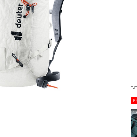
TUT
P