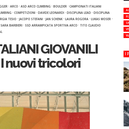
·
·
·
·
EGGER
ARCO
ASD ARCO CLIMBING
BOULDER
CAMPIONATI ITALIANI
AL
·
·
·
·
LIMBING
COMPETIZIONI
DAVIDE LEONARDI
DISCIPLINA LEAD
DISCIPLINA
R
·
·
·
·
·
RGIA TESIO
JACOPO STEFANI
JAN SCHENK
LAURA ROGORA
LUKAS MOSER
SK
·
·
·
SARA BARBIERI
SSD ARRAMPICATA SPORTIVA ARCO
TITO CLAUDIO
VE
AL
W
ALIANI GIOVANILI
I
nuovi tricolori