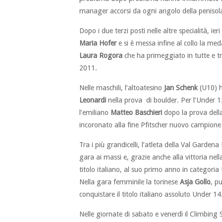
manager accorsi da ogni angolo della penisol
Dopo i due terzi posti nelle altre specialità, ier
Maria Hofer
e si è messa infine al collo la med
Laura Rogora
che ha primeggiato in tutte e tre
2011.
Nelle maschili, l’altoatesino
Jan Schenk
(U10) h
Leonardi
nella prova di boulder. Per l’Under 12
l’emiliano
Matteo Baschieri
dopo la prova della
incoronato alla fine Pfitscher nuovo campione 
Tra i più grandicelli, l’atleta della Val Gardena
gara ai massi e, grazie anche alla vittoria ne
titolo italiano, al suo primo anno in categoria
Nella gara femminile la torinese
Asja Gollo
, p
conquistare il titolo italiano assoluto Under 14
Nelle giornate di sabato e venerdì il Climbing 