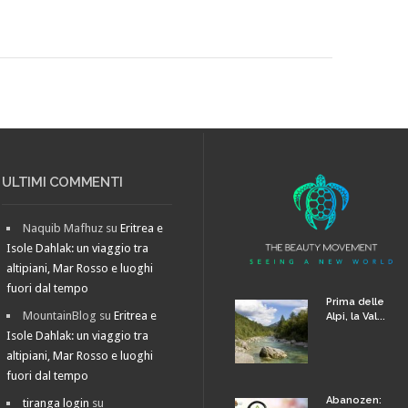
ULTIMI COMMENTI
Naquib Mafhuz
su
Eritrea e
Isole Dahlak: un viaggio tra
altipiani, Mar Rosso e luoghi
fuori dal tempo
Prima delle
MountainBlog
su
Eritrea e
Alpi, la Val...
Isole Dahlak: un viaggio tra
altipiani, Mar Rosso e luoghi
fuori dal tempo
Abanozen:
tiranga login
su