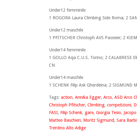
Under12 femminile
1 ROGORA Laura Climbing Side Roma; 2 SAN
Under12 maschile
1 PFITSCHER Christoph AVS Passeier; 2 KIEM 
Under14 femminile
1 GOLLO Asja C.U.S. Torino; 2 CALABRESE Elis
CN
Under14 maschile
1 SCHENK Filip Ask Gherdëina; 2 SIGMUND Mo
Tags:
action
,
Annika Egger
,
Arco
,
ASD Arco C
Christoph Pfitscher
,
Climbing
,
competizioni
,
D
FASI
,
Filip Schenk
,
gare
,
Giorgia Tesio
,
Jacopo
Matteo Baschieri
,
Moritz Sigmund
,
Sara Barbi
Trentino Alto Adige