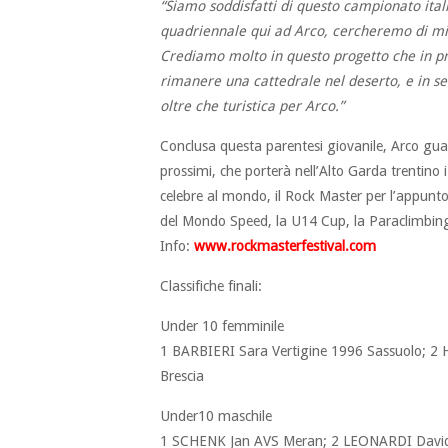
“Siamo soddisfatti di questo campionato ital
quadriennale qui ad Arco, cercheremo di mig
Crediamo molto in questo progetto che in pr
rimanere una cattedrale nel deserto, e in se
oltre che turistica per Arco.”
Conclusa questa parentesi giovanile, Arco gu
prossimi, che porterà nell’Alto Garda trentino 
celebre al mondo, il Rock Master per l’appunt
del Mondo Speed, la U14 Cup, la Paraclimbing 
Info:
www.rockmasterfestival.com
Classifiche finali:
Under 10 femminile
1 BARBIERI Sara Vertigine 1996 Sassuolo; 2 
Brescia
Under10 maschile
1 SCHENK Jan AVS Meran; 2 LEONARDI Davide