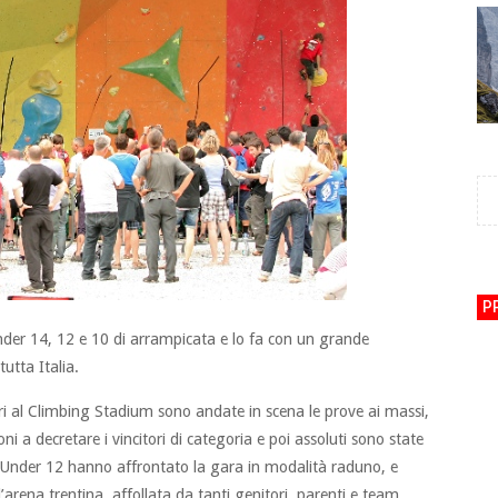
P
Under 14, 12 e 10 di arrampicata e lo fa con un grande
utta Italia.
eri al Climbing Stadium sono andate in scena le prove ai massi,
i a decretare i vincitori di categoria e poi assoluti sono state
li Under 12 hanno affrontato la gara in modalità raduno, e
ena trentina, affollata da tanti genitori, parenti e team