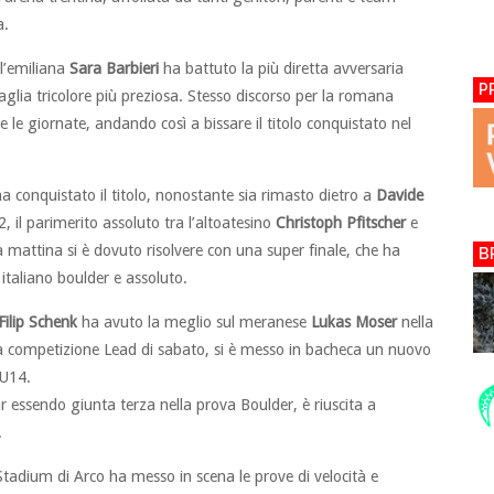
a.
i l’emiliana
Sara Barbieri
ha battuto la più diretta avversaria
P
aglia tricolore più preziosa. Stesso discorso per la romana
 le giornate, andando così a bissare il titolo conquistato nel
a conquistato il titolo, nonostante sia rimasto dietro a
Davide
, il parimerito assoluto tra l’altoatesino
Christoph Pfitscher
e
 mattina si è dovuto risolvere con una super finale, che ha
B
italiano boulder e assoluto.
Filip Schenk
ha avuto la meglio sul meranese
Lukas Moser
nella
lla competizione Lead di sabato, si è messo in bacheca un nuovo
 U14.
ur essendo giunta terza nella prova Boulder, è riuscita a
.
Stadium di Arco ha messo in scena le prove di velocità e