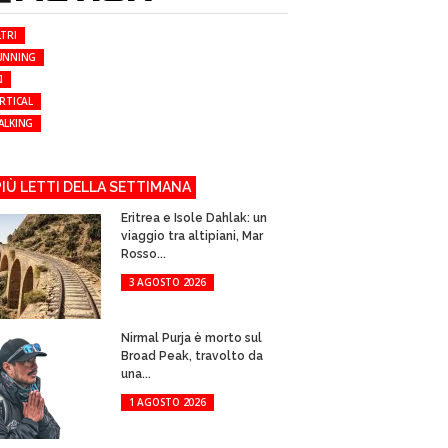
TRI
UNNING
I
RTICAL
ALKING
 PIÙ LETTI DELLA SETTIMANA
Eritrea e Isole Dahlak: un
viaggio tra altipiani, Mar
Rosso...
3 AGOSTO 2026
Nirmal Purja è morto sul
Broad Peak, travolto da
una...
1 AGOSTO 2026