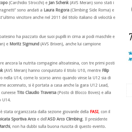
scopo
(Carchidio Strocchi) e
Jan Schenk
(AVS Meran) sono stati i
i “ragnetti” sono andati a
Laura Rogora
(Climbing Side Roma) e
’ultimo vincitore anche nel 2011 del titolo italiano di velocità e
atesino ha piazzato due suoi pupilli in cima ai podi maschile e
an) e
Moritz Sigmund
(AVS Brixen), anche lui campione
e ancora la nutrita compagine altoatesina, con tre primi posti
nk
(AVS Meran) hanno conquistato il titolo U10, mentre
Filip
oro nella U14, come lo scorso anno quando vinse la U12 sia di
ome accennato, si è portata a casa anche la gara U12 Lead,
l cuneese
Tito Claudio Traversa
(Posto di Blocco Boves) e alla
o U14.
 è stata organizzata dalla sezione giovanile della
FASI
, con il
icata Sportiva Arco
e dell’
ASD Arco Climbing
. Il presidente
Marchi
, non ha dubbi sulla buona riuscita di questo evento.