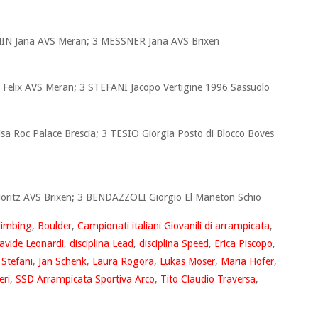
IN Jana AVS Meran; 3 MESSNER Jana AVS Brixen
Felix AVS Meran; 3 STEFANI Jacopo Vertigine 1996 Sassuolo
a Roc Palace Brescia; 3 TESIO Giorgia Posto di Blocco Boves
ritz AVS Brixen; 3 BENDAZZOLI Giorgio El Maneton Schio
limbing
,
Boulder
,
Campionati italiani Giovanili di arrampicata
,
avide Leonardi
,
disciplina Lead
,
disciplina Speed
,
Erica Piscopo
,
 Stefani
,
Jan Schenk
,
Laura Rogora
,
Lukas Moser
,
Maria Hofer
,
eri
,
SSD Arrampicata Sportiva Arco
,
Tito Claudio Traversa
,