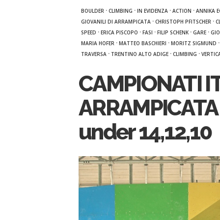
·
·
·
·
BOULDER
CLIMBING
IN EVIDENZA
ACTION
ANNIKA 
·
·
GIOVANILI DI ARRAMPICATA
CHRISTOPH PFITSCHER
C
·
·
·
·
·
SPEED
ERICA PISCOPO
FASI
FILIP SCHENK
GARE
GIO
·
·
MARIA HOFER
MATTEO BASCHIERI
MORITZ SIGMUND
·
·
·
TRAVERSA
TRENTINO ALTO ADIGE
CLIMBING
VERTIC
CAMPIONATI IT
ARRAMPICATA I 
under 14,12,10