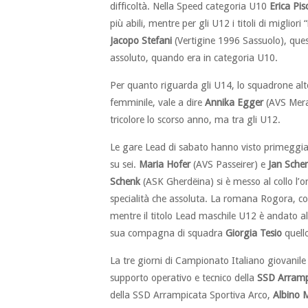
difficoltà. Nella Speed categoria U10
Erica Pi
più abili, mentre per gli U12 i titoli di miglior
Jacopo Stefani
(Vertigine 1996 Sassuolo), quest
assoluto, quando era in categoria U10.
Per quanto riguarda gli U14, lo squadrone alto
femminile, vale a dire
Annika Egger
(AVS Mer
tricolore lo scorso anno, ma tra gli U12.
Le gare Lead di sabato hanno visto primeggiar
su sei.
Maria Hofer
(AVS Passeirer) e
Jan Sche
Schenk
(ASK Gherdëina) si è messo al collo l’
specialità che assoluta. La romana Rogora, c
mentre il titolo Lead maschile U12 è andato a
sua compagna di squadra
Giorgia Tesio
quell
La tre giorni di Campionato Italiano giovanile
supporto operativo e tecnico della
SSD Arramp
della SSD Arrampicata Sportiva Arco,
Albino 