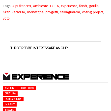
Tags:
Alpi francesi
,
Ambiente
,
EOCA
,
experience
,
fondi
,
gorilla
,
Gran Paradiso
,
monatgna
,
progetti
,
salvaguardia
,
voting project
,
voto
TI POTREBBE INTERESSARE ANCHE:
EXPERIENCE
AMBIENTE E TERRITORIO
CULTURA
FAMILY & KIDS
INSIGHT
TRAVEL