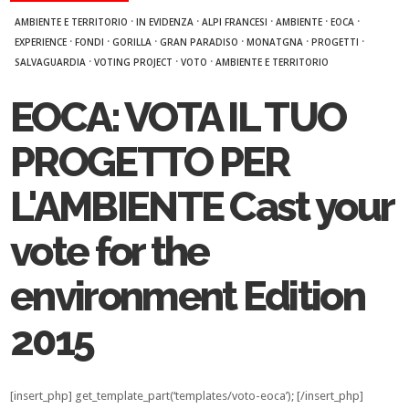
·
·
·
·
·
AMBIENTE E TERRITORIO
IN EVIDENZA
ALPI FRANCESI
AMBIENTE
EOCA
·
·
·
·
·
·
EXPERIENCE
FONDI
GORILLA
GRAN PARADISO
MONATGNA
PROGETTI
·
·
·
SALVAGUARDIA
VOTING PROJECT
VOTO
AMBIENTE E TERRITORIO
EOCA: VOTA IL TUO
PROGETTO PER
L'AMBIENTE Cast your
vote for the
environment Edition
2015
[insert_php] get_template_part(‘templates/voto-eoca’); [/insert_php]